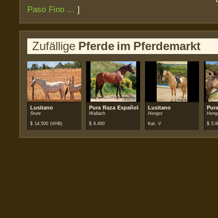
Paso Fino ...
]
Zufällige
Pferde im Pferdemarkt
Lusitano
Pura Raza Española (PRE)
Lusitano
Pur
Stute
Wallach
Hengst
Heng
$
14.500
(VHB)
$
6.400
Kat. V
$
5.8