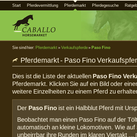
Start
Pferdevermittlung
Pferdemarkt
Pferdegesuche
Ratgeb
Sie sind hier:
Pferdemarkt
»
Verkaufspferde
»
Paso Fino
Pferdemarkt - Paso Fino Verkaufspfe
Dies ist die Liste der aktuellen
Paso Fino Verk
Pferdemarkt. Klicken Sie auf ein Bild oder eine
weitere Einzelheiten zu einem Pferd zu erhalte
Der
Paso Fino
ist ein Halbblut Pferd mit Ur
Beobachtet man einen Paso Fino auf der Tö
automatisch an kleine Lokomotiven. Wie auf 
unbeirrbar ihre Runden im klaren Viertakt ...