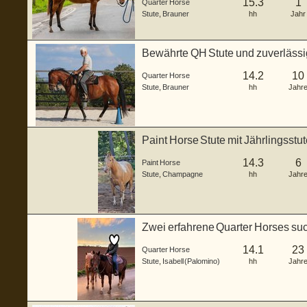
15.3
1
Quarter Horse
Stute
,
Brauner
hh
Jahr
Bewährte QH Stute und zuverlässi
14.2
10
Quarter Horse
Stute
,
Brauner
hh
Jahr
Paint Horse Stute mit Jährlingsstu
Champagne
14.3
6
Paint Horse
Stute
,
Champagne
hh
Jahr
Zwei erfahrene Quarter Horses su
Zuha
14.1
23
Quarter Horse
Stute
,
Isabell (Palomino)
hh
Jahr