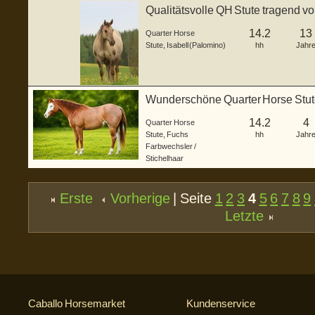
Qualitätsvolle QH Stute tragend 
14.2
13
Quarter Horse
Stute
,
Isabell (Palomino)
hh
Jahr
Wunderschöne Quarter Horse Stute
14.2
4
Quarter Horse
Stute
,
Fuchs
hh
Jahr
Farbwechsler /
Stichelhaar
Erste
Vorherige
| Seite
1
2
3
4
5
6
7
8
9
Letzte
Caballo Horsemarket
Kundenservice