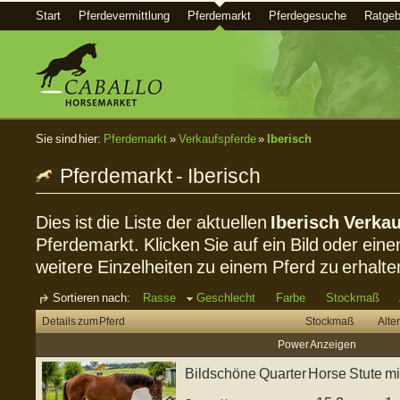
Start
Pferdevermittlung
Pferdemarkt
Pferdegesuche
Ratgeb
Sie sind hier:
Pferdemarkt
»
Verkaufspferde
»
Iberisch
Pferdemarkt - Iberisch
Dies ist die Liste der aktuellen
Iberisch Verka
Pferdemarkt. Klicken Sie auf ein Bild oder eine
weitere Einzelheiten zu einem Pferd zu erhalte
Sortieren nach:
Rasse
Geschlecht
Farbe
Stockmaß
Details zum Pferd
Stockmaß
Alter
Power Anzeigen
Bildschöne Quarter Horse Stute 