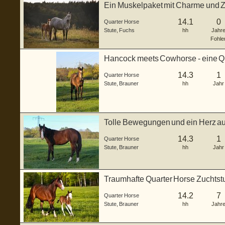
Ein Muskelpaket mit Charme und Z
14.1
0
Quarter Horse
Stute
,
Fuchs
hh
Jahr
Fohle
Hancock meets Cowhorse - eine QH 
14.3
1
Quarter Horse
Stute
,
Brauner
hh
Jahr
Tolle Bewegungen und ein Herz a
14.3
1
Quarter Horse
Stute
,
Brauner
hh
Jahr
Traumhafte Quarter Horse Zuchtstu
14.2
7
Quarter Horse
Stute
,
Brauner
hh
Jahr