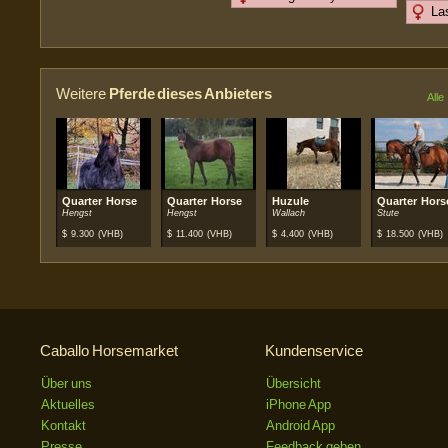
La
Weitere
Pferde dieses Anbieters
Alle
Quarter Horse
Quarter Horse
Huzule
Quarter Hors
Hengst
Hengst
Wallach
Stute
$
9.300
(VHB)
$
11.400
(VHB)
$
4.400
(VHB)
$
18.500
(VHB)
Caballo Horsemarket
Kundenservice
Über uns
Übersicht
Aktuelles
iPhone App
Kontakt
Android App
Presse
Feedback geben