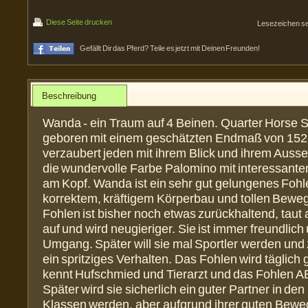
Diese Seite drucken
Lesezeichen s
Gefällt Dir das Pferd? Teile es jetzt mit Deinen Freunden!
Beschreibung
Wanda - ein Traum auf 4 Beinen. Quarter Horse S
geboren mit einem geschätzten Endmaß von 152
verzaubert jeden mit ihrem Blick und ihrem Ausse
die wundervolle Farbe Palomino mit interessant
am Kopf. Wanda ist ein sehr gut gelungenes Fohl
korrektem, kräftigem Körperbau und tollen Bew
Fohlen ist bisher noch etwas zurückhaltend, taut
auf und wird neugieriger. Sie ist immer freundlich
Umgang. Später will sie mal Sportler werden und 
ein spritziges Verhalten. Das Fohlen wird täglich 
kennt Hufschmied und Tierarzt und das Fohlen A
Später wird sie sicherlich ein guter Partner in den
Klassen werden, aber aufgrund ihrer guten Bew