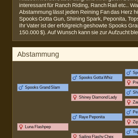
interessant für Ranch Riding, Ranch Rail etc.. W
Abstammung lässt jeden Reining Fan das Herz h
Spooks Gotta Gun, Shining Spark, Peponita, Tops
Ihr Vater ist der erfolgreich geshowte Spooks Gr
150.000 $). Auf Wunsch kann sie zur Aufzucht ble
Abstammung
Sp
Spooks Gotta Whiz
Pr
Spooks Grand Slam
Sh
Shiney Diamond Lady
Za
Pe
Raye Peponita
Zi
Luna Flashpep
To
Sailing Flashy Chex