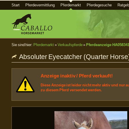
Start
Pferdevermittlung
Pferdemarkt
Pferdegesuche
Ratgeb
Sie sind hier:
Pferdemarkt
»
Verkaufspferde
»
Pferdeanzeige HA05834
Absoluter Eyecatcher (Quarter Horse
Anzeige inaktiv / Pferd verkauft!
Diese Anzeige ist leider nicht mehr aktiv und nur
zu diesem Pferd versendet werden.