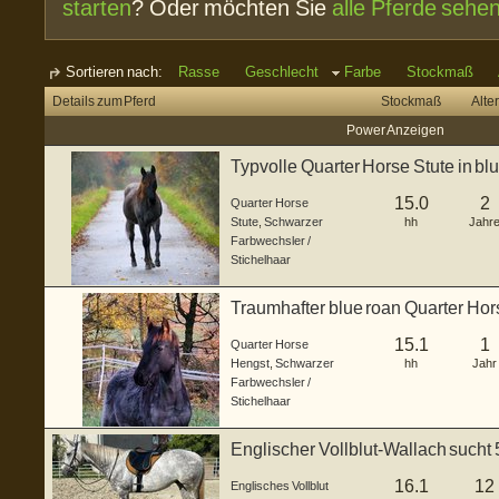
starten
? Oder möchten Sie
alle Pferde sehe
Sortieren nach:
Rasse
Geschlecht
Farbe
Stockmaß
Details zum Pferd
Stockmaß
Alter
Power Anzeigen
Typvolle Quarter Horse Stute in bl
15.0
2
Quarter Horse
Stute
,
Schwarzer
hh
Jahr
Farbwechsler /
Stichelhaar
Traumhafter blue roan Quarter Ho
15.1
1
Quarter Horse
Hengst
,
Schwarzer
hh
Jahr
Farbwechsler /
Stichelhaar
Englischer Vollblut-Wallach sucht
16.1
12
Englisches Vollblut