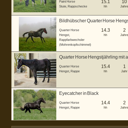
15.1
10
Paint Horse
Stute
,
Rappschecke
hh
Jahr
Bildhübscher Quarter Horse Hengs
14.3
2
Quarter Horse
Hengst
,
hh
Jahr
Rappfarbwechsler
(Mohrenkopfschimmel)
Quarter Horse Hengstjährling mit
Abstammung
15.4
1
Quarter Horse
Hengst
,
Rappe
hh
Jahr
Eyecatcher in Black
14.4
2
Quarter Horse
Hengst
,
Rappe
hh
Jahr