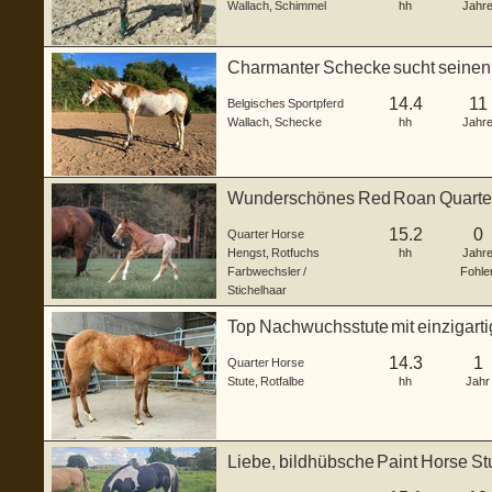
Wallach
,
Schimmel
hh
Jahr
Charmanter Schecke sucht seine
14.4
11
Belgisches Sportpferd
Wallach
,
Schecke
hh
Jahr
Wunderschönes Red Roan Quarter
Traumcharak
15.2
0
Quarter Horse
Hengst
,
Rotfuchs
hh
Jahr
Farbwechsler /
Fohle
Stichelhaar
Top Nachwuchsstute mit einzigarti
Europa
14.3
1
Quarter Horse
Stute
,
Rotfalbe
hh
Jahr
Liebe, bildhübsche Paint Horse St