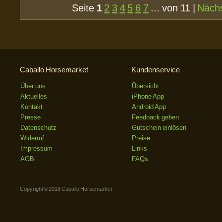
Seite
1
2
3
4
5
6
7
... von 11 |
Näch
Caballo Horsemarket
Kundenservice
Über uns
Übersicht
Aktuelles
iPhone App
Kontakt
Android App
Presse
Feedback geben
Datenschutz
Gutschein einlösen
Widerruf
Preise
Impressum
Links
AGB
FAQs
Copyright © 2018 Caballo Horsemarket