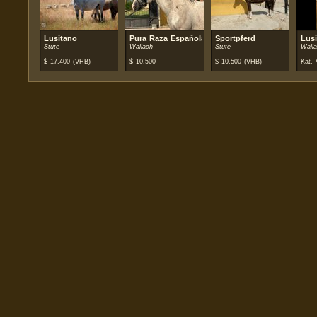
Lusitano
Pura Raza Española (PRE)
Sportpferd
Lus
Stute
Wallach
Stute
Wall
$
17.400
(VHB)
$
10.500
$
10.500
(VHB)
Kat. 