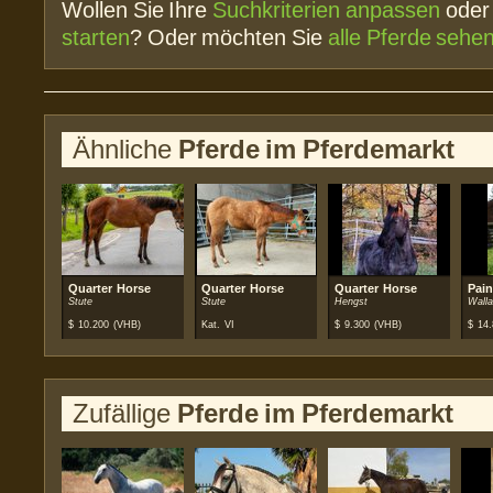
Wollen Sie Ihre
Suchkriterien anpassen
ode
starten
? Oder möchten Sie
alle Pferde sehe
Ähnliche
Pferde im Pferdemarkt
Quarter Horse
Quarter Horse
Quarter Horse
Pain
Stute
Stute
Hengst
Wall
$
10.200
(VHB)
Kat. VI
$
9.300
(VHB)
$
14.
Zufällige
Pferde im Pferdemarkt