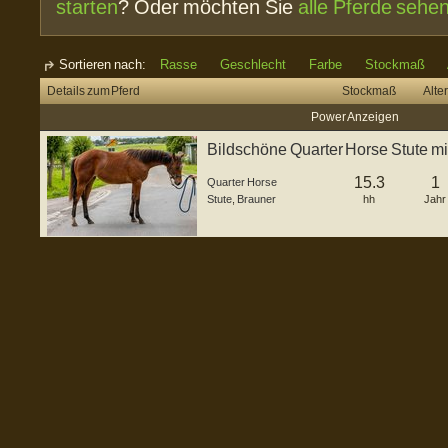
starten
? Oder möchten Sie
alle Pferde sehe
Sortieren nach:
Rasse
Geschlecht
Farbe
Stockmaß
Details zum Pferd
Stockmaß
Alter
Power Anzeigen
Bildschöne Quarter Horse Stute 
15.3
1
Quarter Horse
Stute
,
Brauner
hh
Jahr