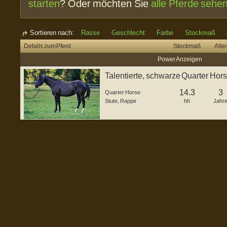
starten
? Oder möchten Sie
alle Pferde sehe
Sortieren nach:
Rasse
Geschlecht
Farbe
Stockmaß
Details zum Pferd
Stockmaß
Alter
Power Anzeigen
Talentierte, schwarze Quarter Hors
14.3
3
Quarter Horse
Stute
,
Rappe
hh
Jahr