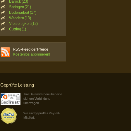
Barock (23)
Springen (21)
Bodenarbeit (17)
Wandern (13)
Vielseitigkeit (12)
Cutting (1)
RSS-Feed der Pferde
Kostenlos abonnieren!
Geprüfte Leistung
Ihre Daten werden über eine
sichere Verbindung
übertragen.
Wir sind geprüftes PayPal-
Mitglied.