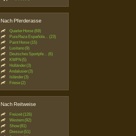
Nach Pferderasse
Quarter Horse (69)
Pura Raza Española... (23)
Paint Horse (15)
Lusitano (9)
Deutsches Sportpfe... (6)
KWPN (5)
Holländer (3)
Andalusier (3)
Isländer (3)
Friese (2)
Nach Reitweise
Freizeit (126)
Western (92)
Show (81)
Dressur (51)