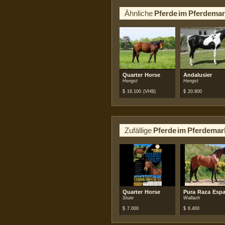
Ähnliche
Pferde im Pferdemar
Quarter Horse
Andalusier
Hengst
Hengst
$
16.100
(VHB)
$
20.800
Zufällige
Pferde im Pferdemar
Quarter Horse
Pura Raza Espa
Stute
Wallach
$
7.000
$
6.400