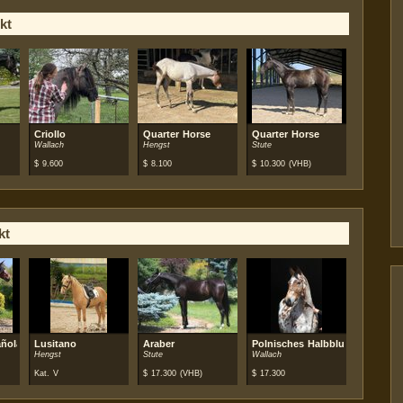
kt
Criollo
Quarter Horse
Quarter Horse
Wallach
Hengst
Stute
$
9.600
$
8.100
$
10.300
(VHB)
kt
ñola (PRE)
Lusitano
Araber
Polnisches Halbblut
Hengst
Stute
Wallach
Kat. V
$
17.300
(VHB)
$
17.300