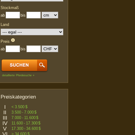
Stockmaß
ab
bis
Land
Preis
ab
bis
detaillierte Pferdesuche »
Preiskategorien
I
< 3.500 $
II
3.500 - 7.000 $
III
7.000 - 11.600 $
IV
11.600 - 17.300 $
V
17.300 - 34.600 $
VI
> 34.600 $