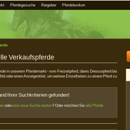
rkt
Pferdegesuche
Ratgeber
Pferdelexikon
erde
lle Verkaufspferde
ferde in unserem Pferdemarkt - vom Freizeitpferd, übers Dressurpferd bis
Bild oder einen Anzeigentitel, um weitere Einzelheiten zu einem Pferd zu
nd Ihrer Suchkriterien gefunden!
sen
oder
eine neue Suche starten
? Oder möchten Sie
alle Pferde