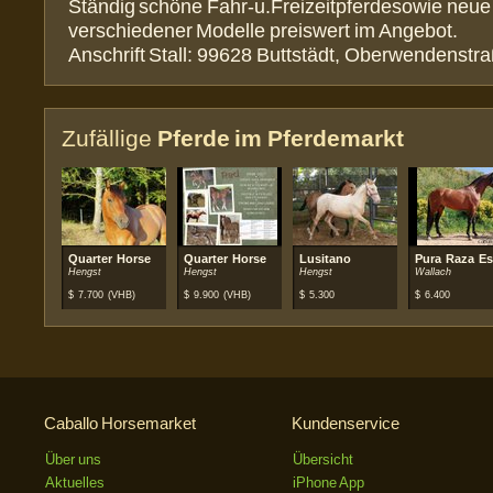
Ständig schöne Fahr-u.Freizeitpferdesowie neu
verschiedener Modelle preiswert im Angebot.
Anschrift Stall: 99628 Buttstädt, Oberwendenstr
Zufällige
Pferde im Pferdemarkt
Quarter Horse
Quarter Horse
Lusitano
Pura Raza Es
Hengst
Hengst
Hengst
Wallach
$
7.700
(VHB)
$
9.900
(VHB)
$
5.300
$
6.400
Caballo Horsemarket
Kundenservice
Über uns
Übersicht
Aktuelles
iPhone App