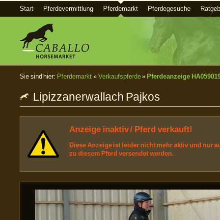
Start
Pferdevermittlung
Pferdemarkt
Pferdegesuche
Ratgeb
Sie sind hier:
Pferdemarkt
»
Verkaufspferde
»
Pferdeanzeige HA05901
Lipizzanerwallach Pajkos
Anzeige inaktiv / Pferd verkauft!
Diese Anzeige ist leider nicht mehr aktiv und nur
zu diesem Pferd versendet werden.