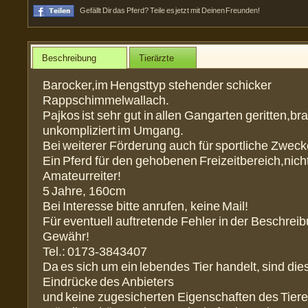
Gefällt Dir das Pferd? Teile es jetzt mit Deinen Freunden!
Beschreibung
Tierärzte
Barocker,im Hengsttyp stehender schicker
Rappschimmelwallach.
Pajkos ist sehr gut in allen Gangarten geritten,br
unkompliziert im Umgang.
Bei weiterer Förderung auch für sportliche Zweck
Ein Pferd für den gehobenen Freizeitbereich,nicht
Amateurreiter!
5 Jahre, 160cm
Bei Interesse bitte anrufen, keine Mail!
Für eventuell auftretende Fehler in der Beschreibu
Gewähr!
Tel.: 0173-3843407
Da es sich um ein lebendes Tier handelt, sind die
Eindrücke des Anbieters
und keine zugesicherten Eigenschaften des Tiere