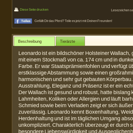
Diese Seite drucken
Lesezeichen s
Gefällt Dir das Pferd? Teile es jetzt mit Deinen Freunden!
Beschreibung
Tierärzte
Leonardo ist ein bildschöner Holsteiner Wallach,
mit einem Stockmaß von ca. 174 cm und in dunke
Farbe. Er war Staatsprämienfohlen und verfügt ü
erstklassige Abstammung sowie einen großrahm
harmonischen und sehr gut gebauten Körperbau. 
Ausstrahlung, Eleganz und Präsenz ist er ein echt
Der Wallach ist gesund und robust, hatte bislang 
Lahmheiten, Koliken oder Allergien und läuft bar
Schmied sowie beim Verladen zeigt er sich äußer
zuverlässig. Leonardo kennt Boxenhaltung, Wei
Herdenhaltung und ist im täglichen Umgang abso
unkompliziert. Charakterlich überzeugt er durch 
besondere Liebenswürdigkeit und Ausgeglichenh