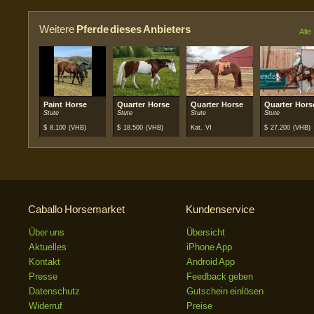
Weitere
Pferde dieses Anbieters
Alle
Paint Horse
Quarter Horse
Quarter Horse
Quarter Hors
Stute
Stute
Stute
Stute
$
8.100
(VHB)
$
18.500
(VHB)
Kat. VI
$
27.200
(VHB)
Caballo Horsemarket
Kundenservice
Über uns
Übersicht
Aktuelles
iPhone App
Kontakt
Android App
Presse
Feedback geben
Datenschutz
Gutschein einlösen
Widerruf
Preise