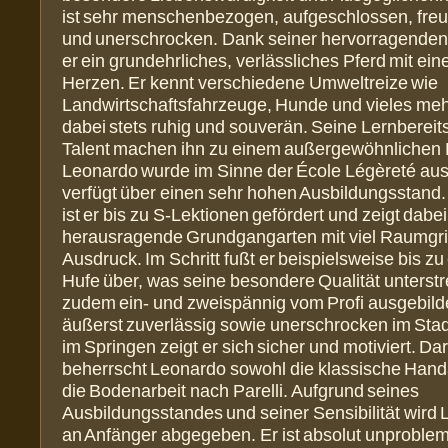
ist sehr menschenbezogen, aufgeschlossen, freu
und unerschrocken. Dank seiner hervorragenden 
er ein grundehrliches, verlässliches Pferd mit ei
Herzen. Er kennt verschiedene Umweltreize wie
Landwirtschaftsfahrzeuge, Hunde und vieles mehr
dabei stets ruhig und souverän. Seine Lernbereit
Talent machen ihn zu einem außergewöhnlichen 
Leonardo wurde im Sinne der École Légèreté aus
verfügt über einen sehr hohen Ausbildungsstand.
ist er bis zu S-Lektionen gefördert und zeigt dabei
herausragende Grundgangarten mit viel Raumgri
Ausdruck. Im Schritt fußt er beispielsweise bis zu
Hufe über, was seine besondere Qualität unterstr
zudem ein- und zweispännig vom Profi ausgebilde
äußerst zuverlässig sowie unerschrocken im Sta
im Springen zeigt er sich sicher und motiviert. D
beherrscht Leonardo sowohl die klassische Handa
die Bodenarbeit nach Parelli. Aufgrund seines
Ausbildungsstandes und seiner Sensibilität wird 
an Anfänger abgegeben. Er ist absolut unproble