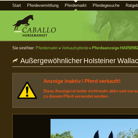
Start
Pferdevermittlung
Pferdemarkt
Pferdegesuche
Ratgeb
Sie sind hier:
Pferdemarkt
»
Verkaufspferde
»
Pferdeanzeige HA05898
Außergewöhnlicher Holsteiner Wallach
Anzeige inaktiv / Pferd verkauft!
Diese Anzeige ist leider nicht mehr aktiv und nur
zu diesem Pferd versendet werden.