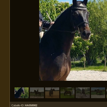
Caballo-ID:
HA058982