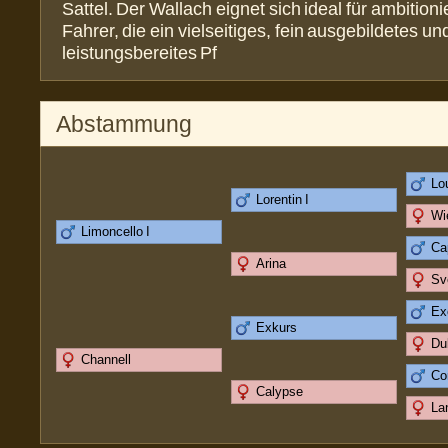
Sattel. Der Wallach eignet sich ideal für ambitioni
Fahrer, die ein vielseitiges, fein ausgebildetes un
leistungsbereites Pf
Abstammung
Lo
Lorentin I
Wi
Limoncello I
Cap
Arina
Sv
Ex
Exkurs
Du
Channell
Co
Calypse
La