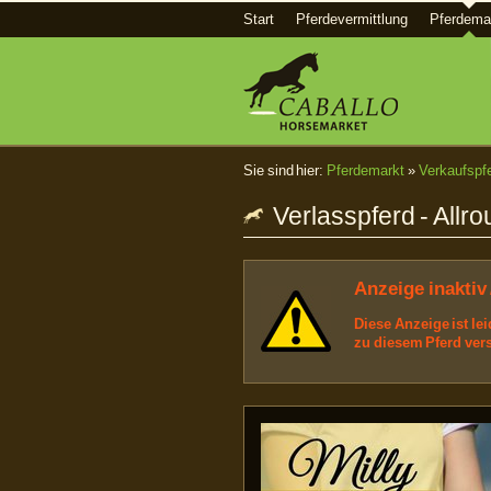
Start
Pferdevermittlung
Pferdema
Sie sind hier:
Pferdemarkt
»
Verkaufspf
Verlasspferd - Allr
Anzeige inaktiv 
Diese Anzeige ist le
zu diesem Pferd ver