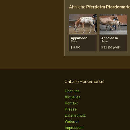
Ähnliche
Pferde im Pferdemark
Appaloosa
Appaloosa
Stute
Stute
$
9.800
$
12.100
(VHB)
Caballo Horsemarket
Über uns
Aktuelles
Kontakt
Presse
Datenschutz
Widerruf
Impressum