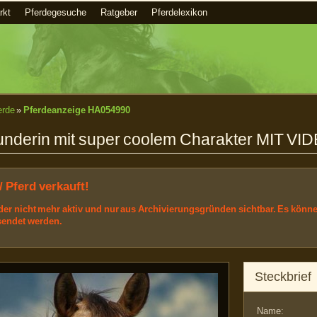
rkt
Pferdegesuche
Ratgeber
Pferdelexikon
erde
»
Pferdeanzeige HA054990
ounderin mit super coolem Charakter MIT VI
/ Pferd verkauft!
ider nicht mehr aktiv und nur aus Archivierungsgründen sichtbar. Es könn
sendet werden.
Steckbrief
Name: