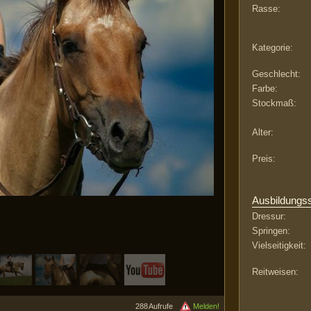
Rasse:
Kategorie:
Geschlecht:
Farbe:
Stockmaß:
Alter:
Preis:
Ausbildungs
Dressur:
Springen:
Vielseitigkeit:
Reitweisen:
288 Aufrufe
Melden!