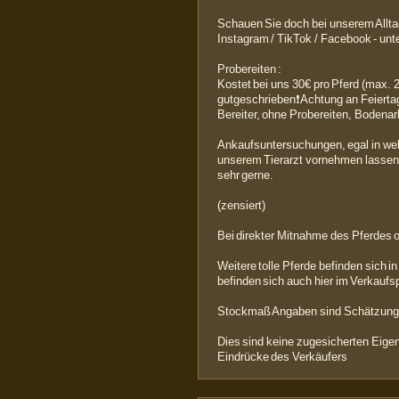
Schauen Sie doch bei unserem Allta
Instagram / TikTok / Facebook - un
Probereiten :
Kostet bei uns 30€ pro Pferd (max. 2
gutgeschrieben❗ Achtung an Feiertag
Bereiter, ohne Probereiten, Bodenarb
Ankaufsuntersuchungen, egal in we
unserem Tierarzt vornehmen lassen.
sehr gerne.
(zensiert)
Bei direkter Mitnahme des Pferdes 
Weitere tolle Pferde befinden sich i
befinden sich auch hier im Verkauf
Stockmaß Angaben sind Schätzunge
Dies sind keine zugesicherten Eigen
Eindrücke des Verkäufers