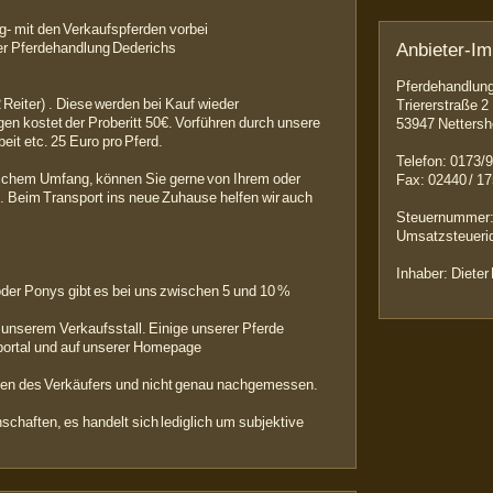
g- mit den Verkaufspferden vorbei
Anbieter-I
ter Pferdehandlung Dederichs
Pferdehandlung
 Reiter) . Diese werden bei Kauf wieder
Triererstraße 2
en kostet der Proberitt 50€. Vorführen durch unsere
53947 Nettersh
eit etc. 25 Euro pro Pferd.
Telefon: 0173/
lchem Umfang, können Sie gerne von Ihrem oder
Fax: 02440 / 1
 Beim Transport ins neue Zuhause helfen wir auch
Steuernummer:
Umsatzsteueri
Inhaber: Dieter
oder Ponys gibt es bei uns zwischen 5 und 10 %
n unserem Verkaufsstall. Einige unserer Pferde
sportal und auf unserer Homepage
n des Verkäufers und nicht genau nachgemessen.
schaften, es handelt sich lediglich um subjektive