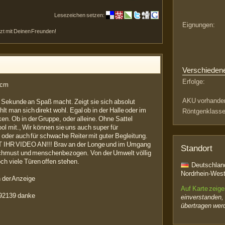
Lesezeichen setzen:
Eignungen:
etzt mit Deinen Freunden!
Verschieden
Erfolge:
48cm
AKU vorhande
en Sekunde an Spaß macht. Zeigt sie sich absolut
ühlt man sich direkt wohl. Egal ob in der Halle oder im
Röntgenklasse
en. Ob in der Gruppe, oder alleine. Ohne Sattel
ool mit., Wir können sie uns auch super für
 oder auch für schwache Reiter mit guter Begleitung.
HR VIDEO AN!!! Brav an der Longe und im Umgang
Standort
erschmust und menschenbezogen. Von der Umwelt völlig
ch viele Türen offen stehen.
Deutschlan
Nordrhein-West
n der Anzeige
Auf Karte zeig
9792139 danke
einverstanden,
übertragen wer