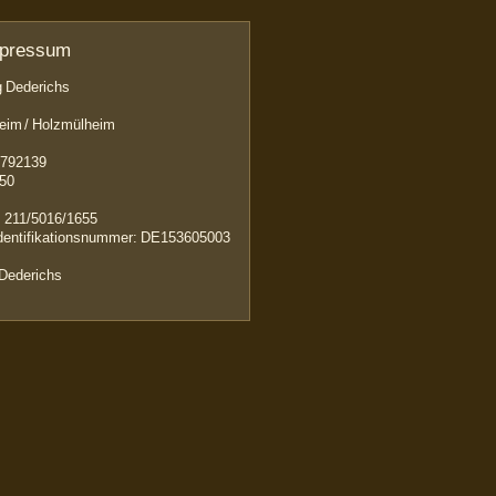
mpressum
 Dederichs
eim / Holzmülheim
9792139
750
 211/5016/1655
dentifikationsnummer: DE153605003
 Dederichs