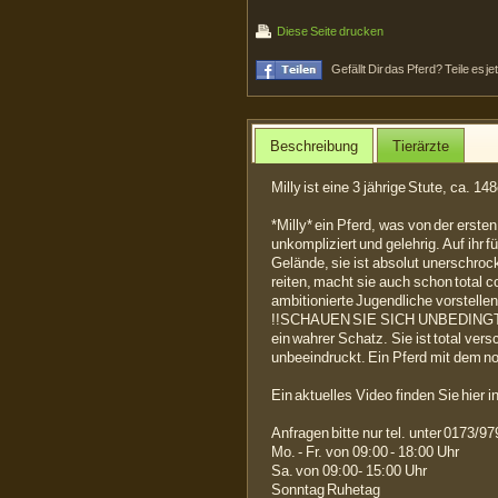
Diese Seite drucken
Gefällt Dir das Pferd? Teile es j
Beschreibung
Tierärzte
Milly ist eine 3 jährige Stute, ca. 1
*Milly* ein Pferd, was von der erst
unkompliziert und gelehrig. Auf ihr f
Gelände, sie ist absolut unerschrock
reiten, macht sie auch schon total c
ambitionierte Jugendliche vorstellen
!!SCHAUEN SIE SICH UNBEDINGT I
ein wahrer Schatz. Sie ist total v
unbeeindruckt. Ein Pferd mit dem no
Ein aktuelles Video finden Sie hier i
Anfragen bitte nur tel. unter 0173/
Mo. - Fr. von 09:00 - 18:00 Uhr
Sa. von 09:00- 15:00 Uhr
Sonntag Ruhetag