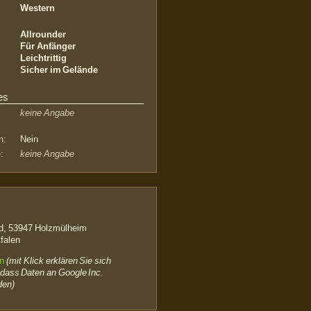
Western
Allrounder
Für Anfänger
Leichtrittig
Sicher im Gelände
es
keine Angabe
n:
Nein
:
keine Angabe
d, 53947 Holzmülheim
falen
en
(mit Klick erklären Sie sich
 dass Daten an Google Inc.
den)