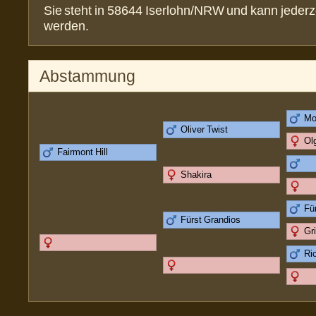
Sie steht in 58644 Iserlohn/NRW und kann jederze
werden.
Abstammung
Mo
Oliver Twist
Ol
Fairmont Hill
Shakira
Fü
Fürst Grandios
Gri
Ri