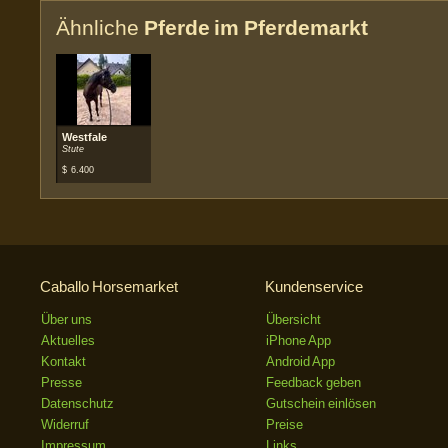
Ähnliche
Pferde im Pferdemarkt
Westfale
Stute
$
6.400
Caballo Horsemarket
Kundenservice
Über uns
Übersicht
Aktuelles
iPhone App
Kontakt
Android App
Presse
Feedback geben
Datenschutz
Gutschein einlösen
Widerruf
Preise
Impressum
Links