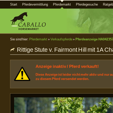
Start
Pferdevermittlung
Pferdemarkt
Pferdegesuche
Ratgeb
Sie sind hier:
Pferdemarkt
»
Verkaufspferde
»
Pferdeanzeige HA04235
Rittige Stute v. Fairmont Hill mit 1A C
Anzeige inaktiv / Pferd verkauft!
Diese Anzeige ist leider nicht mehr aktiv und nur
zu diesem Pferd versendet werden.