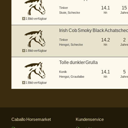
14.1
15
Tinker
Stute
,
Schecke
hh
Jahr
1 Bild verfügbar
Irish Cob Smoky Black Achatsche
14.2
2
Tinker
Hengst
,
Schecke
hh
Jahr
1 Bild verfügbar
Tolle dunkler Grulla
14.1
5
Konik
Hengst
,
Graufalbe
hh
Jahr
1 Bild verfügbar
Caballo Horsemarket
Kundenservice