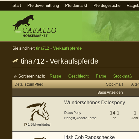
Start
Pferdevermittlung
Pferdemarkt
Pferdegesuche
Ratgeb
Sie sind hier:
tina712
»
Verkaufspferde
tina712 - Verkaufspferde
Sortieren nach:
Rasse
Geschlecht
Farbe
Stockmaß
Details zum Pferd
Stockmaß
Alter
Basis Anzeigen
Wunderschönes Dalespony
14.1
1
Dales Pony
Hengst
,
Andere Farbe
hh
Jahr
1 Bild verfügbar
Irish Cob Rappschecke