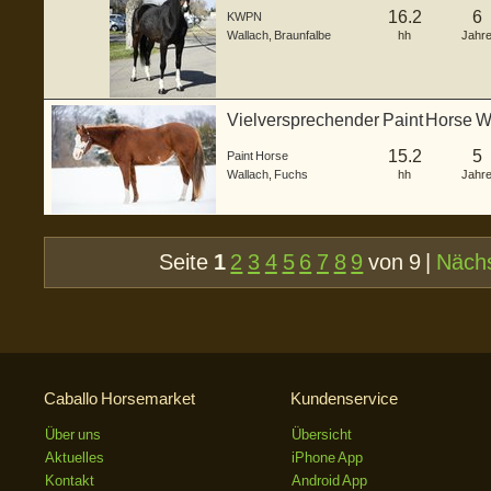
16.2
6
KWPN
Wallach
,
Braunfalbe
hh
Jahr
Vielversprechender Paint Horse 
15.2
5
Paint Horse
Wallach
,
Fuchs
hh
Jahr
Seite
1
2
3
4
5
6
7
8
9
von 9 |
Näch
Caballo Horsemarket
Kundenservice
Über uns
Übersicht
Aktuelles
iPhone App
Kontakt
Android App