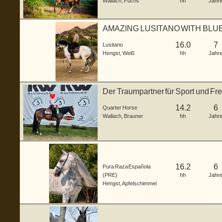
Wallach
,
Fuchs
hh
Jahr
AMAZING LUSITANO WITH BLUE BOO
1.63c...
16.0
7
Lusitano
Hengst
,
Weiß
hh
Jahr
Der Traumpartner für Sport und Fre
14.2
6
Quarter Horse
Wallach
,
Brauner
hh
Jahr
16.2
6
Pura Raza Española
(PRE)
hh
Jahr
Hengst
,
Apfelschimmel