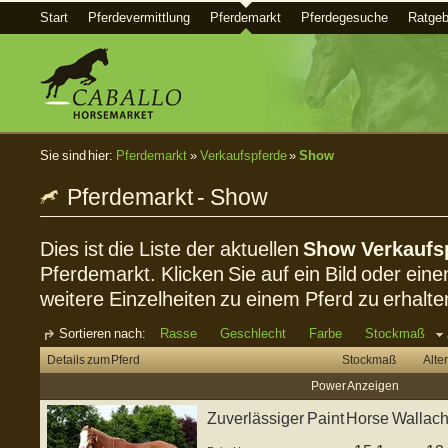
Start
Pferdevermittlung
Pferdemarkt
Pferdegesuche
Ratgeb
Sie sind hier:
Pferdemarkt
»
Verkaufspferde
»
Show
Pferdemarkt - Show
Dies ist die Liste der aktuellen
Show Verkaufs
Pferdemarkt. Klicken Sie auf ein Bild oder eine
weitere Einzelheiten zu einem Pferd zu erhalte
Sortieren nach:
Rasse
Geschlecht
Farbe
Stockmaß
Details zum Pferd
Stockmaß
Alter
Power Anzeigen
Zuverlässiger Paint Horse Wallach