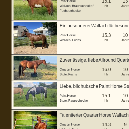
15.1
13
Paint Horse
Wallach
,
Braunschecke /
hh
Jahr
Fuchsschecke
Ein besonderer Wallach für beso
15.3
10
Paint Horse
Wallach
,
Fuchs
hh
Jahr
Zuverlässige, liebe Allround Quart
Showerfahrun
16.0
10
Quarter Horse
Stute
,
Fuchs
hh
Jahr
Liebe, bildhübsche Paint Horse St
15.1
10
Paint Horse
Stute
,
Rappschecke
hh
Jahr
Talentierter Quarter Horse Wallac
14.3
9
Quarter Horse