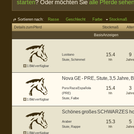
starten
? Oder möchten Sie
alle Pferde sehe
Sortieren nach:
Rasse
Geschlecht
Farbe
Stockmaß
Details zum Pferd
Stockmaß
Alter
Basis Anzeigen
15.4
9
Lusitano
Stute
,
Schimmel
hh
Jahr
1 Bild verfügbar
Nova GE - PRE, Stute, 3,5 Jahre, 
15.4
3
Pura Raza Española
(PRE)
hh
Jahr
Stute
,
Falbe
1 Bild verfügbar
Schönes großes SCHWARZES hom
15.3
5
Araber
Stute
,
Rappe
hh
Jahr
1 Bild verfügbar