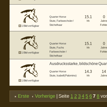
15.1
0
Quarter Horse
Stute
,
Farbwechsler /
hh
Jahr
Stichelhaar
Fohle
1 Bild verfügbar
15.1
0
Quarter Horse
Stute
,
Fuchs
hh
Jahr
Farbwechsler /
Fohle
1 Bild verfügbar
Stichelhaar
Ausdrucksstarke, bildschöne Quar
14.3
14
Quarter Horse
Stute
,
Isabell (Palomino)
hh
Jahr
1 Bild verfügbar
Erste
Vorherige
| Seite
1
2
3
4
5
6
7
8
von