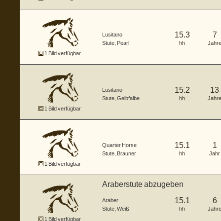
15.3
7
Lusitano
Stute
,
Pearl
hh
Jahr
1 Bild verfügbar
15.2
13
Lusitano
Stute
,
Gelbfalbe
hh
Jahr
1 Bild verfügbar
15.1
1
Quarter Horse
Stute
,
Brauner
hh
Jahr
1 Bild verfügbar
Araberstute abzugeben
15.1
6
Araber
Stute
,
Weiß
hh
Jahr
1 Bild verfügbar