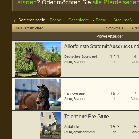
starten
? Oder möchten Sie
alle Pferde sehe
Sortieren nach:
Rasse
Geschlecht
Farbe
Stockmaß
Details zum Pferd
Stockmaß
Alter
Power Anzeigen
Allerfeinste Stute mit Ausdruck un
Grundgangarten
17.1
4
Deutsches Sportpferd
Stute
,
Brauner
hh
Jahr
16.3
7
Hannoveraner
Stute
,
Brauner
hh
Jahr
Talentierte Pre-Stute
15.3
8
Andalusier
Stute
,
Apfelschimmel
hh
Jahr