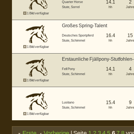
14.1
2
Quarter Horse
Stute
,
Sorrel
hh
Jahr
1 Bild verfügbar
Großes Spring-Talent
16.4
15
Deutsches Sportpferd
Stute
,
Schimmel
hh
Jahr
1 Bild verfügbar
Erstaunliche Fjällpony-Stutfohlen
14.1
4
Fell Pony
Stute
,
Schimmel
hh
Jahr
1 Bild verfügbar
15.4
9
Lusitano
Stute
,
Schimmel
hh
Jahr
1 Bild verfügbar
Erste
Vorherige
| Seite
1
2
3
4
5
6
7
8
von