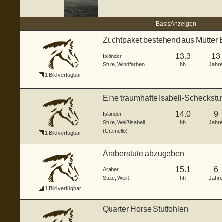
Basis Anzeigen
Zuchtpaket bestehend aus Mutter E
13.3
13
Isländer
Stute
,
Windfarben
hh
Jahr
1 Bild verfügbar
Eine traumhafte Isabell-Scheckstu
14.0
9
Isländer
Stute
,
Weißisabell
hh
Jahr
(Cremello)
1 Bild verfügbar
Araberstute abzugeben
15.1
6
Araber
Stute
,
Weiß
hh
Jahr
1 Bild verfügbar
Quarter Horse Stutfohlen