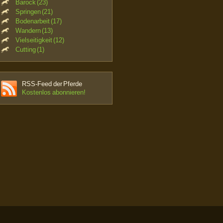
Barock (23)
Springen (21)
Bodenarbeit (17)
Wandern (13)
Vielseitigkeit (12)
Cutting (1)
RSS-Feed der Pferde
Kostenlos abonnieren!