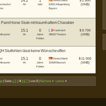
14.2
1
$
2.800
Deutschland
(VHB)
schecke /
hh
Jahr
63911
Klingenberg
cke
Bayern
 Paint Horse Stute mit traumhaftem Charakter
15.1
0
$
8.700
Frankreich
(VHB)
lbrauner
hh
Jahre
38620
Thodure
Fohlen
H Stutfohlen lässt keine Wünsche offen
15.1
0
$
11.000
se
Deutschland
(VHB)
lbrauner
hh
Jahre
31608
Bassum
Fohlen
ge
| Seite
1
2
3
4
5
6
7
8
von 8 |
Nächste
Letzte