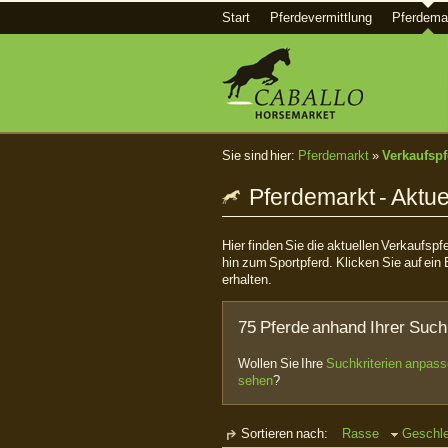
Start
Pferdevermittlung
Pferdema
Sie sind hier:
Pferdemarkt
»
Verkaufspf
Pferdemarkt - Aktue
Hier finden Sie die aktuellen Verkaufsp
hin zum Sportpferd. Klicken Sie auf ein 
erhalten.
75 Pferde anhand Ihrer Such
Wollen Sie Ihre
Suchkriterien anpas
sehen
?
Sortieren nach:
Rasse
Geschl