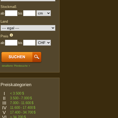
Stockmaß
ab
bis
Land
Preis
ab
bis
detaillierte Pferdesuche »
Preiskategorien
I
< 3.500 $
II
3.500 - 7.000 $
III
7.000 - 11.600 $
IV
11.600 - 17.400 $
V
17.400 - 34.700 $
VI
> 34.700 $