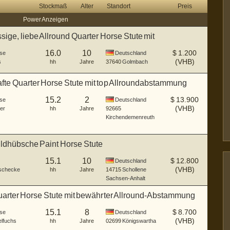
Stockmaß
Alter
Standort
Preis
Power Anzeigen
sige, liebe Allround Quarter Horse Stute mit
ahrun
16.0
10
$
1.200
se
Deutschland
(VHB)
s
hh
Jahre
37640
Golmbach
fte Quarter Horse Stute mit top Allroundabstammung
15.2
2
$
13.900
se
Deutschland
(VHB)
er
hh
Jahre
92665
Kirchendemenreuth
ildhübsche Paint Horse Stute
15.1
10
$
12.800
Deutschland
(VHB)
schecke
hh
Jahre
14715
Schollene
Sachsen-Anhalt
uarter Horse Stute mit bewährter Allround-Abstammung
15.1
8
$
8.700
se
Deutschland
(VHB)
lfuchs
hh
Jahre
02699
Königswartha