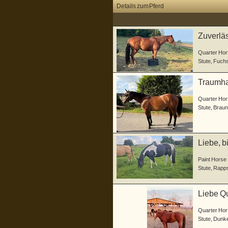
Details zum Pferd
Zuverläs
Showerf
Quarter Hor
Stute
,
Fuch
Traumha
Quarter Hor
Stute
,
Braun
Liebe, b
Paint Horse
Stute
,
Rapp
Liebe Q
Quarter Hor
Stute
,
Dunke