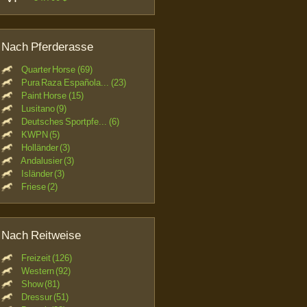
Nach Pferderasse
Quarter Horse (69)
Pura Raza Española... (23)
Paint Horse (15)
Lusitano (9)
Deutsches Sportpfe... (6)
KWPN (5)
Holländer (3)
Andalusier (3)
Isländer (3)
Friese (2)
Nach Reitweise
Freizeit (126)
Western (92)
Show (81)
Dressur (51)