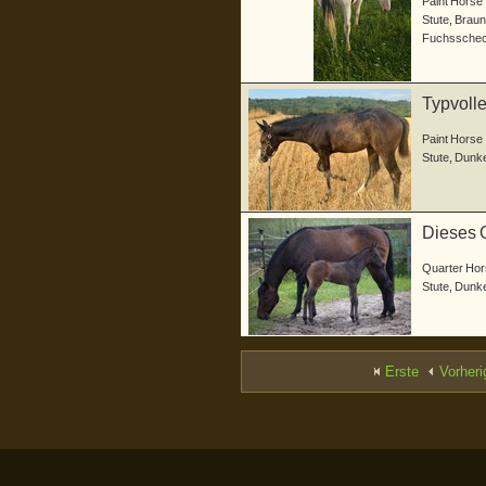
Paint Horse
Stute
,
Braun
Fuchssche
Typvolle
Paint Horse
Stute
,
Dunke
Dieses Q
Quarter Hor
Stute
,
Dunke
Erste
Vorheri