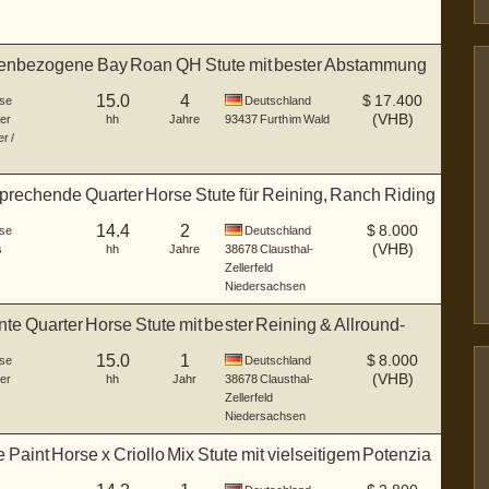
nbezogene Bay Roan QH Stute mit bester Abstammung
15.0
4
$
17.400
se
Deutschland
(VHB)
er
hh
Jahre
93437
Furth im Wald
r /
prechende Quarter Horse Stute für Reining, Ranch Riding
14.4
2
$
8.000
se
Deutschland
(VHB)
s
hh
Jahre
38678
Clausthal-
Zellerfeld
Niedersachsen
e Quarter Horse Stute mit bester Reining & Allround-
15.0
1
$
8.000
se
Deutschland
(VHB)
er
hh
Jahr
38678
Clausthal-
Zellerfeld
Niedersachsen
Paint Horse x Criollo Mix Stute mit vielseitigem Potenzia