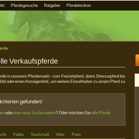
rkt
Pferdegesuche
Ratgeber
Pferdelexikon
erde
lle Verkaufspferde
ferde in unserem Pferdemarkt - vom Freizeitpferd, übers Dressurpferd bis
Bild oder einen Anzeigentitel, um weitere Einzelheiten zu einem Pferd zu
kriterien gefunden!
sen
oder
eine neue Suche starten
? Oder möchten Sie
alle Pferde
echt
Farbe
Stockmaß
Alter
Preis