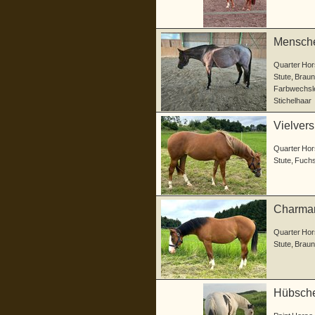
Mensche
Quarter Hor
Stute
,
Braun
Farbwechsle
Stichelhaar
Vielvers
&
Quarter Hor
Stute
,
Fuch
Charmant
Absta
Quarter Hor
Stute
,
Braun
Hübsche 