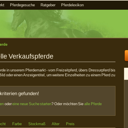
rkt
Pferdegesuche
Ratgeber
Pferdelexikon
erde
lle Verkaufspferde
ferde in unserem Pferdemarkt - vom Freizeitpferd, übers Dressurpferd bis
Bild oder einen Anzeigentitel, um weitere Einzelheiten zu einem Pferd zu
kriterien gefunden!
sen
oder
eine neue Suche starten
? Oder möchten Sie
alle Pferde
echt
Farbe
Stockmaß
Alter
Preis