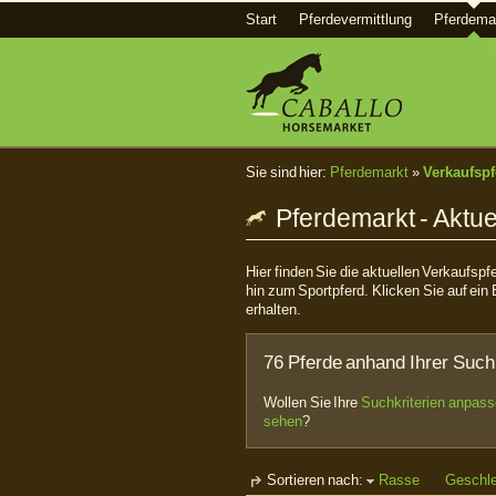
Start
Pferdevermittlung
Pferdema
Sie sind hier:
Pferdemarkt
»
Verkaufspf
Pferdemarkt - Aktue
Hier finden Sie die aktuellen Verkaufsp
hin zum Sportpferd. Klicken Sie auf ein 
erhalten.
76 Pferde anhand Ihrer Such
Wollen Sie Ihre
Suchkriterien anpas
sehen
?
Sortieren nach:
Rasse
Geschl