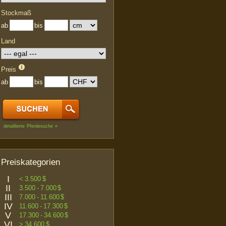
Stockmaß
ab
bis
Land
Preis
ab
bis
detaillierte Pferdesuche »
Preiskategorien
I
< 3.500 $
II
3.500 - 7.000 $
III
7.000 - 11.600 $
IV
11.600 - 17.300 $
V
17.300 - 34.600 $
VI
> 34.600 $