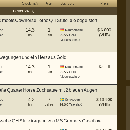
Stockmaß
Alter
Standort
Preis
Power Anzeigen
meets Cowhorse - eine QH Stute, die begeistert
14.3
1
$
6.800
se
Deutschland
(VHB)
er
hh
Jahr
29227
Celle
Niedersachsen
ewegungen und ein Herz aus Gold
14.3
1
Kat. III
se
Deutschland
er
hh
Jahr
29227
Celle
Niedersachsen
te Quarter Horse Zuchtstute mit 2 blauen Augen
14.2
7
$
13.900
se
Schweden
(VHB)
er
hh
Jahre
92266
Travelsjö
tsvolle QH Stute tragend von MS Gunners Cashflow