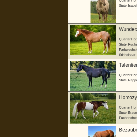
Quarter Hor
Stute
,
Isabel
Wundersc
Quarter Hor
Stute
,
Fuch
Farbwechsle
Stichelhaar
Talentie
Quarter Hor
Stute
,
Rapp
Homozyg
Abstam
Quarter Hor
Stute
,
Braun
Fuchssche
Bezaube