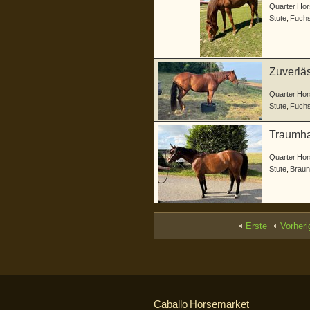
Quarter Hor
Stute
,
Fuch
Zuverläs
Showerf
Quarter Hor
Stute
,
Fuch
Traumha
Quarter Hor
Stute
,
Braun
Erste
Vorheri
Caballo Horsemarket