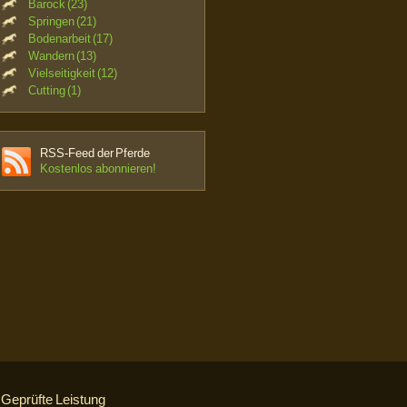
Barock (23)
Springen (21)
Bodenarbeit (17)
Wandern (13)
Vielseitigkeit (12)
Cutting (1)
RSS-Feed der Pferde
Kostenlos abonnieren!
Geprüfte Leistung