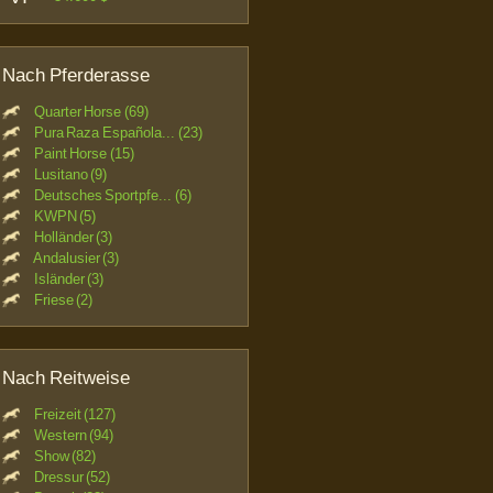
Nach Pferderasse
Quarter Horse (69)
Pura Raza Española... (23)
Paint Horse (15)
Lusitano (9)
Deutsches Sportpfe... (6)
KWPN (5)
Holländer (3)
Andalusier (3)
Isländer (3)
Friese (2)
Nach Reitweise
Freizeit (127)
Western (94)
Show (82)
Dressur (52)