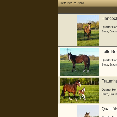
Details zum Pferd
Hancock 
Quarter Hor
Stute
,
Braun
Tolle B
Quarter Hor
Stute
,
Braun
Traumhaf
Quarter Hor
Stute
,
Braun
Qualitä