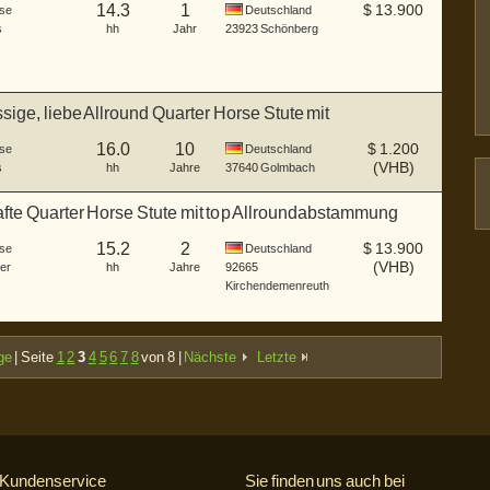
14.3
1
$
13.900
se
Deutschland
s
hh
Jahr
23923
Schönberg
sige, liebe Allround Quarter Horse Stute mit
ahrun
16.0
10
$
1.200
se
Deutschland
(VHB)
s
hh
Jahre
37640
Golmbach
fte Quarter Horse Stute mit top Allroundabstammung
15.2
2
$
13.900
se
Deutschland
(VHB)
er
hh
Jahre
92665
Kirchendemenreuth
ge
| Seite
1
2
3
4
5
6
7
8
von 8 |
Nächste
Letzte
Kundenservice
Sie finden uns auch bei