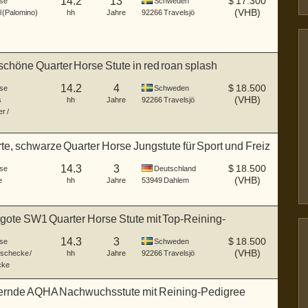
14.2
13
$
17.300
se
Schweden
(VHB)
l (Palomino)
hh
Jahre
92266
Travelsjö
höne Quarter Horse Stute in red roan splash
14.2
4
$
18.500
se
Schweden
(VHB)
s
hh
Jahre
92266
Travelsjö
r /
rte, schwarze Quarter Horse Jungstute für Sport und Freiz
14.3
3
$
18.500
se
Deutschland
(VHB)
e
hh
Jahre
53949
Dahlem
ote SW1 Quarter Horse Stute mit Top-Reining-
mung
14.3
3
$
18.500
se
Schweden
(VHB)
schecke /
hh
Jahre
92266
Travelsjö
cke
rnde AQHA Nachwuchsstute mit Reining-Pedigree