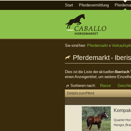
Start
Pferdevermittlung
Pferdema
Sie sind hier:
Pferdemarkt
»
Verkaufspf
Pferdemarkt - Iberi
Dies ist die Liste der aktuellen
Iberisch
einen Anzeigentitel, um weitere Einzelh
Sortieren nach:
Rasse
Geschl
Details zum Pferd
Kompakt
toller Op
Quarter Hor
Hengst
,
Bra