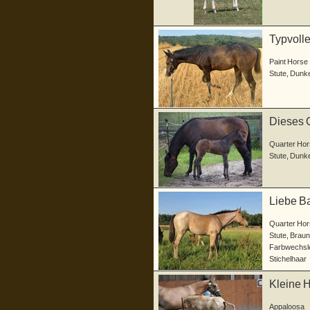
Typvolle
Paint Horse
Stute
,
Dunke
Dieses Q
Quarter Hor
Stute
,
Dunke
Liebe Ba
Quarter Hor
Stute
,
Braun
Farbwechsle
Stichelhaar
Kleine 
Appaloosa