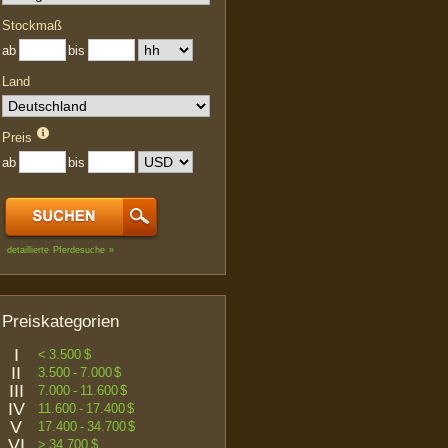
Stockmaß
ab
bis
Land
Preis
ab
bis
detaillierte Pferdesuche »
Preiskategorien
I
< 3.500 $
II
3.500 - 7.000 $
III
7.000 - 11.600 $
IV
11.600 - 17.400 $
V
17.400 - 34.700 $
VI
> 34.700 $