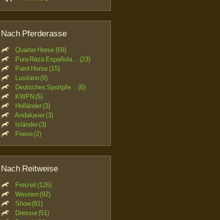
Nach Pferderasse
Quarter Horse (69)
Pura Raza Española... (23)
Paint Horse (15)
Lusitano (9)
Deutsches Sportpfe... (6)
KWPN (5)
Holländer (3)
Andalusier (3)
Isländer (3)
Friese (2)
Nach Reitweise
Freizeit (126)
Western (92)
Show (81)
Dressur (51)