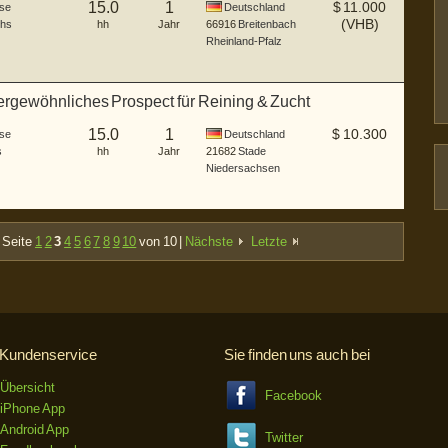
15.0
1
$
11.000
se
Deutschland
(VHB)
hs
hh
Jahr
66916
Breitenbach
Rheinland-Pfalz
ergewöhnliches Prospect für Reining & Zucht
15.0
1
$
10.300
se
Deutschland
s
hh
Jahr
21682
Stade
Niedersachsen
 Seite
1
2
3
4
5
6
7
8
9
10
von 10 |
Nächste
Letzte
Kundenservice
Sie finden uns auch bei
Übersicht
Facebook
iPhone App
Android App
Twitter