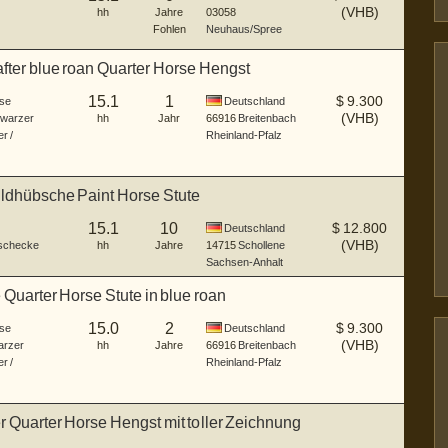
(VHB)
hh
Jahre
03058
Fohlen
Neuhaus/Spree
ter blue roan Quarter Horse Hengst
15.1
1
$
9.300
se
Deutschland
(VHB)
warzer
hh
Jahr
66916
Breitenbach
r /
Rheinland-Pfalz
ildhübsche Paint Horse Stute
15.1
10
$
12.800
Deutschland
(VHB)
schecke
hh
Jahre
14715
Schollene
Sachsen-Anhalt
 Quarter Horse Stute in blue roan
15.0
2
$
9.300
se
Deutschland
(VHB)
arzer
hh
Jahre
66916
Breitenbach
r /
Rheinland-Pfalz
r Quarter Horse Hengst mit toller Zeichnung