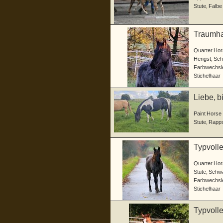
Stute
,
Falbe
Traumhaf
Quarter Hor
Hengst
,
Sch
Farbwechsle
Stichelhaar
Liebe, b
Paint Horse
Stute
,
Rapp
Typvolle
Quarter Hor
Stute
,
Schw
Farbwechsle
Stichelhaar
Typvolle