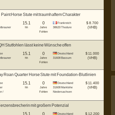
 Paint Horse Stute mit traumhaftem Charakter
15.1
0
$
8.700
Frankreich
(VHB)
lbrauner
hh
Jahre
38620
Thodure
Fohlen
H Stutfohlen lässt keine Wünsche offen
15.1
0
$
11.000
se
Deutschland
(VHB)
lbrauner
hh
Jahre
31608
Bassum
Fohlen
y Roan Quarter Horse Stute mit Foundation-Blutlinien
15.1
0
$
11.400
se
Deutschland
(VHB)
er
hh
Jahre
31608
Marklohe
r /
Fohlen
Niedersachsen
Herzensbrecherin mit großem Potenzial
15.1
0
$
12.200
Deutschland