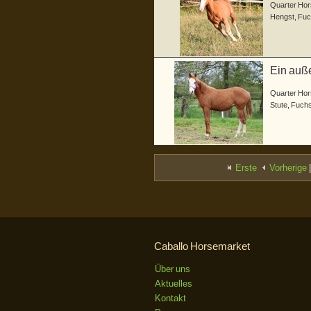
Quarter Hor
Hengst
,
Fuc
Ein auß
Quarter Hor
Stute
,
Fuch
Erste
Vorherige
|
Caballo Horsemarket
Über uns
Aktuelles
Kontakt