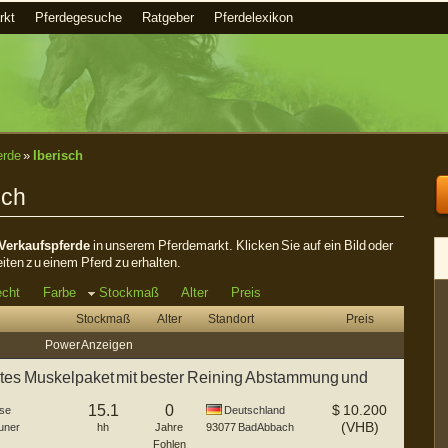
rkt
Pferdegesuche
Ratgeber
Pferdelexikon
erde
»
Iberisch
sch
 Verkaufspferde
in unserem Pferdemarkt. Klicken Sie auf ein Bild oder
eiten zu einem Pferd zu erhalten.
echt
Farbe
Stockmaß
Alter
Preis
Stockmaß
Alter
Standort
Preis
Power Anzeigen
es Muskelpaket mit bester Reining Abstammung und
15.1
0
$
10.200
se
Deutschland
(VHB)
uner
hh
Jahre
93077
Bad Abbach
Fohlen