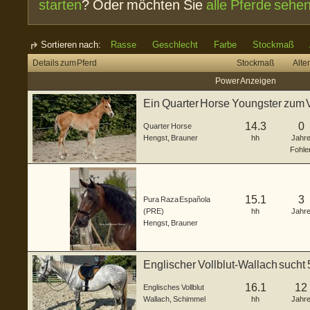
starten
? Oder möchten Sie
alle Pferde sehe
Sortieren nach:
Rasse
Geschlecht
Farbe
Stockmaß
Details zum Pferd
Stockmaß
Alter
Power Anzeigen
Ein Quarter Horse Youngster zum 
14.3
0
Quarter Horse
Hengst
,
Brauner
hh
Jahr
Fohle
15.1
3
Pura Raza Española
(PRE)
hh
Jahr
Hengst
,
Brauner
Englischer Vollblut-Wallach sucht
16.1
12
Englisches Vollblut
Wallach
,
Schimmel
hh
Jahr