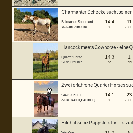
Charmanter Schecke sucht seine
14.4
11
Belgisches Sportpferd
Wallach
,
Schecke
hh
Jahr
Hancock meets Cowhorse - eine QH 
14.3
1
Quarter Horse
Stute
,
Brauner
hh
Jahr
Zwei erfahrene Quarter Horses su
Zuha
14.1
23
Quarter Horse
Stute
,
Isabell (Palomino)
hh
Jahr
Bildhübsche Rappstute für Freizei
16.2
8
Westfale