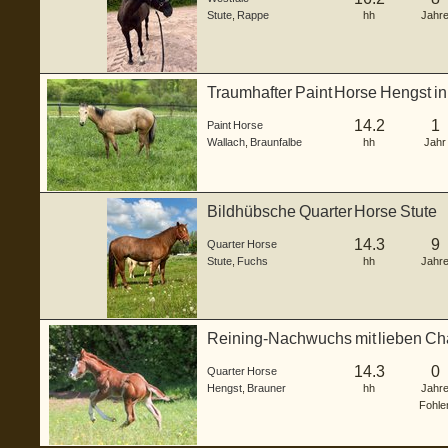
Stute
,
Rappe
hh
Jahr
Traumhafter Paint Horse Hengst in
Abs
14.2
1
Paint Horse
Wallach
,
Braunfalbe
hh
Jahr
Bildhübsche Quarter Horse Stute
14.3
9
Quarter Horse
Stute
,
Fuchs
hh
Jahr
Reining-Nachwuchs mit lieben Ch
14.3
0
Quarter Horse
Hengst
,
Brauner
hh
Jahr
Fohle