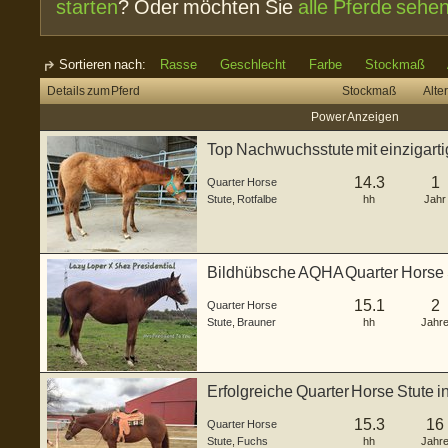
starten
? Oder möchten Sie
alle Pferde sehe
Sortieren nach:
Rasse
Geschlecht
Farbe
Stockmaß
Details zum Pferd
Stockmaß
Alter
Power Anzeigen
Top Nachwuchsstute mit einzigarti
Europa
14.3
1
Quarter Horse
Stute
,
Rotfalbe
hh
Jahr
Bildhübsche AQHA Quarter Horse S
15.1
2
Quarter Horse
Stute
,
Brauner
hh
Jahr
Erfolgreiche Quarter Horse Stute 
15.3
16
Quarter Horse
Stute
,
Fuchs
hh
Jahr