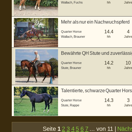
Wallach
,
Fuchs
hh
Jahr
Mehr als nur ein Nachwuchspferd
14.4
4
Quarter Horse
Wallach
,
Brauner
hh
Jahr
Bewährte QH Stute und zuverlässi
14.2
10
Quarter Horse
Stute
,
Brauner
hh
Jahr
Talentierte, schwarze Quarter Hors
14.3
3
Quarter Horse
Stute
,
Rappe
hh
Jahr
Seite
1
2
3
4
5
6
7
... von 11 |
Näch