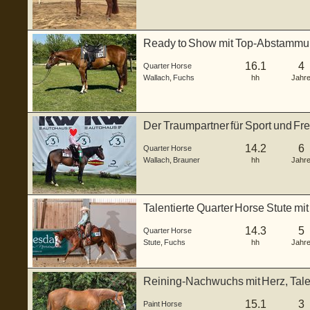
Ready to Show mit Top-Abstammu
lieben Chara
16.1
4
Quarter Horse
Wallach
,
Fuchs
hh
Jahr
Der Traumpartner für Sport und Fre
14.2
6
Quarter Horse
Wallach
,
Brauner
hh
Jahr
Talentierte Quarter Horse Stute mit
Abstamm
14.3
5
Quarter Horse
Stute
,
Fuchs
hh
Jahr
Reining-Nachwuchs mit Herz, Ta
15.1
3
Paint Horse