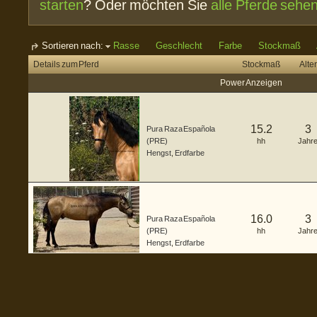
starten
? Oder möchten Sie
alle Pferde sehe
Sortieren nach:
Rasse
Geschlecht
Farbe
Stockmaß
Details zum Pferd
Stockmaß
Alter
Power Anzeigen
15.2
3
Pura Raza Española
(PRE)
hh
Jahr
Hengst
,
Erdfarbe
16.0
3
Pura Raza Española
(PRE)
hh
Jahr
Hengst
,
Erdfarbe