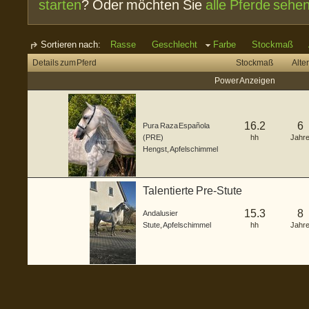
starten
? Oder möchten Sie
alle Pferde sehe
Sortieren nach:
Rasse
Geschlecht
Farbe
Stockmaß
Details zum Pferd
Stockmaß
Alter
Power Anzeigen
16.2
6
Pura Raza Española
(PRE)
hh
Jahr
Hengst
,
Apfelschimmel
Talentierte Pre-Stute
15.3
8
Andalusier
Stute
,
Apfelschimmel
hh
Jahr