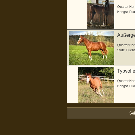
Quarter Hor
Hengst
,
Fuc
Außergew
Quarter Hor
Stute
,
Fuch
Typvolle
Quarter Hor
Hengst
,
Fuc
Se