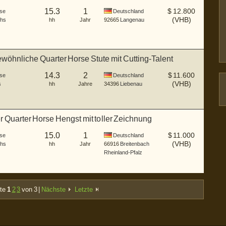
15.3
1
$
12.800
se
Deutschland
(VHB)
hs
hh
Jahr
92665
Langenau
öhnliche Quarter Horse Stute mit Cutting-Talent
14.3
2
$
11.600
se
Deutschland
(VHB)
s
hh
Jahre
34396
Liebenau
r Quarter Horse Hengst mit toller Zeichnung
15.0
1
$
11.000
se
Deutschland
(VHB)
hs
hh
Jahr
66916
Breitenbach
Rheinland-Pfalz
ite
1
2
3
von 3 |
Nächste
Letzte