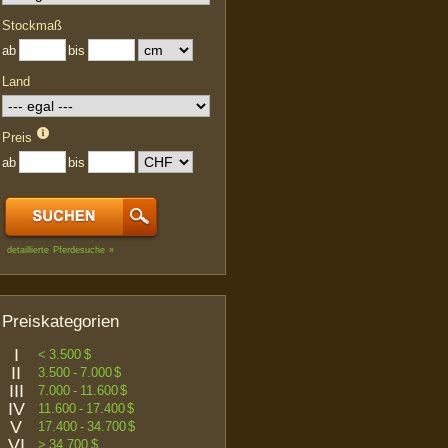
Stockmaß
ab
bis
Land
Preis
ab
bis
detaillierte Pferdesuche »
Preiskategorien
I
< 3.500 $
II
3.500 - 7.000 $
III
7.000 - 11.600 $
IV
11.600 - 17.400 $
V
17.400 - 34.700 $
VI
> 34.700 $