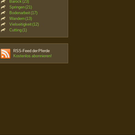
Barock (23)
Springen (21)
Bodenarbeit (17)
Wandern (13)
Vielseitigkeit (12)
Cutting (1)
RSS-Feed der Pferde
Kostenlos abonnieren!