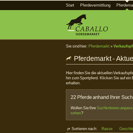
Start
Pferdevermittlung
Pferdema
Sie sind hier:
Pferdemarkt
»
Verkaufspf
Pferdemarkt - Aktue
Hier finden Sie die aktuellen Verkaufsp
hin zum Sportpferd. Klicken Sie auf ein 
erhalten.
22 Pferde anhand Ihrer Such
Wollen Sie Ihre
Suchkriterien anpas
sehen
?
Sortieren nach:
Rasse
Geschl