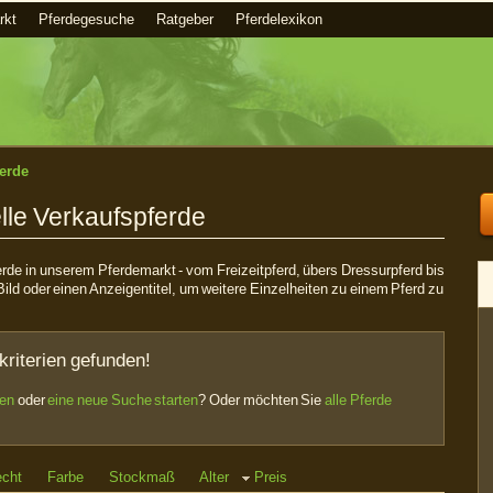
rkt
Pferdegesuche
Ratgeber
Pferdelexikon
erde
lle Verkaufspferde
ferde in unserem Pferdemarkt - vom Freizeitpferd, übers Dressurpferd bis
Bild oder einen Anzeigentitel, um weitere Einzelheiten zu einem Pferd zu
kriterien gefunden!
sen
oder
eine neue Suche starten
? Oder möchten Sie
alle Pferde
echt
Farbe
Stockmaß
Alter
Preis