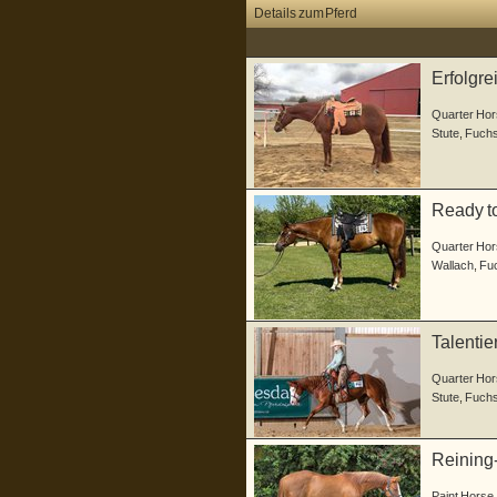
Details zum Pferd
Erfolgre
Quarter Hor
Stute
,
Fuch
Ready t
lieben 
Quarter Hor
Wallach
,
Fu
Talentie
Abstam
Quarter Hor
Stute
,
Fuch
Reining
Paint Horse