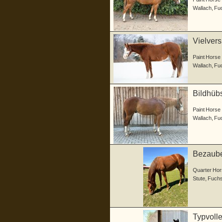
Wallach
,
Fu
Vielver
Paint Horse
Wallach
,
Fu
Bildhübs
Abst
Paint Horse
Wallach
,
Fu
Bezaube
Quarter Hor
Stute
,
Fuch
Typvoll