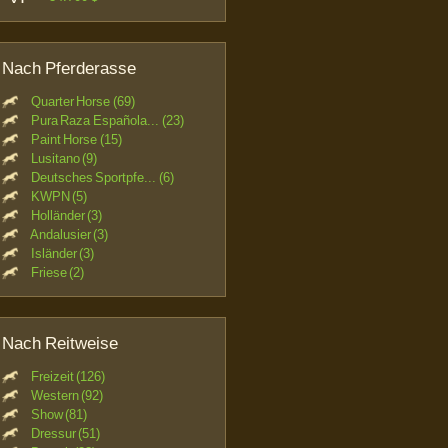
Nach Pferderasse
Quarter Horse (69)
Pura Raza Española... (23)
Paint Horse (15)
Lusitano (9)
Deutsches Sportpfe... (6)
KWPN (5)
Holländer (3)
Andalusier (3)
Isländer (3)
Friese (2)
Nach Reitweise
Freizeit (126)
Western (92)
Show (81)
Dressur (51)