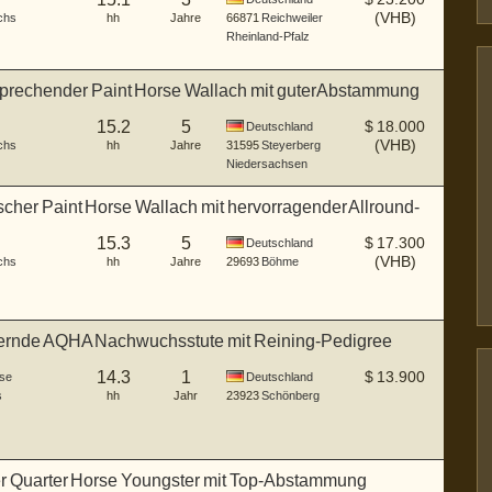
(VHB)
chs
hh
Jahre
66871
Reichweiler
Rheinland-Pfalz
sprechender Paint Horse Wallach mit guterAbstammung
15.2
5
$
18.000
Deutschland
(VHB)
chs
hh
Jahre
31595
Steyerberg
Niedersachsen
cher Paint Horse Wallach mit hervorragender Allround-
15.3
5
$
17.300
Deutschland
(VHB)
chs
hh
Jahre
29693
Böhme
rnde AQHA Nachwuchsstute mit Reining-Pedigree
14.3
1
$
13.900
se
Deutschland
s
hh
Jahr
23923
Schönberg
er Quarter Horse Youngster mit Top-Abstammung