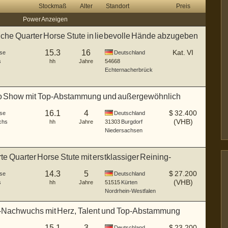
Stockmaß
Alter
Standort
Preis
Power Anzeigen
iche Quarter Horse Stute in liebevolle Hände abzugeben
15.3
16
Kat. VI
se
Deutschland
s
hh
Jahre
54668
Echternacherbrück
o Show mit Top-Abstammung und außergewöhnlich
Chara
16.1
4
$
32.400
se
Deutschland
(VHB)
chs
hh
Jahre
31303
Burgdorf
Niedersachsen
rte Quarter Horse Stute mit erstklassiger Reining-
m
14.3
5
$
27.200
se
Deutschland
(VHB)
s
hh
Jahre
51515
Kürten
Nordrhein-Westfalen
-Nachwuchs mit Herz, Talent und Top-Abstammung
15.1
3
$
23.200
Deutschland