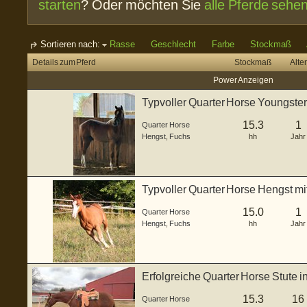
starten
? Oder möchten Sie
alle Pferde sehe
Sortieren nach:
Rasse
Geschlecht
Farbe
Stockmaß
Details zum Pferd
Stockmaß
Alter
Power Anzeigen
Typvoller Quarter Horse Youngst
15.3
1
Quarter Horse
Hengst
,
Fuchs
hh
Jahr
Typvoller Quarter Horse Hengst mit
15.0
1
Quarter Horse
Hengst
,
Fuchs
hh
Jahr
Erfolgreiche Quarter Horse Stute 
15.3
16
Quarter Horse