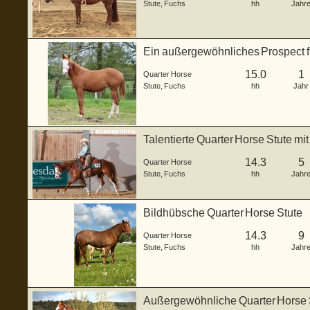
Stute
,
Fuchs
hh
Jahr
Ein außergewöhnliches Prospect f
15.0
1
Quarter Horse
Stute
,
Fuchs
hh
Jahr
Talentierte Quarter Horse Stute mit
Abstamm
14.3
5
Quarter Horse
Stute
,
Fuchs
hh
Jahr
Bildhübsche Quarter Horse Stute
14.3
9
Quarter Horse
Stute
,
Fuchs
hh
Jahr
Außergewöhnliche Quarter Horse St