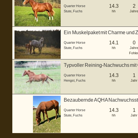
14.3
2
Quarter Horse
Stute
,
Fuchs
hh
Jahr
Ein Muskelpaket mit Charme und Z
14.1
0
Quarter Horse
Stute
,
Fuchs
hh
Jahr
Fohle
Typvoller Reining-Nachwuchs mit 
14.3
1
Quarter Horse
Hengst
,
Fuchs
hh
Jahr
Bezaubernde AQHA Nachwuchsstut
14.3
1
Quarter Horse
Stute
,
Fuchs
hh
Jahr