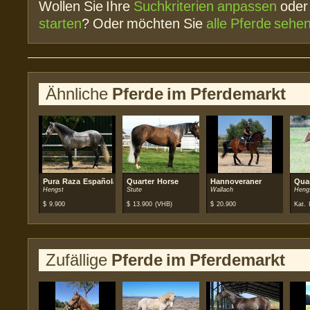
Wollen Sie Ihre
Suchkriterien anpassen
ode
starten
? Oder möchten Sie
alle Pferde sehe
Ähnliche
Pferde im Pferdemarkt
Pura Raza Española (PRE)
Quarter Horse
Hannoveraner
Qua
Hengst
Stute
Wallach
Heng
$
9.900
$
13.900
(VHB)
$
20.900
Kat. I
Zufällige
Pferde im Pferdemarkt