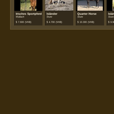
Irisches Sportpferd
Isländer
Quarter Horse
Islä
Wallach
Stute
Stute
Stute
$
7.600
(VHB)
$
4.700
(VHB)
$
10.300
(VHB)
$
9.9