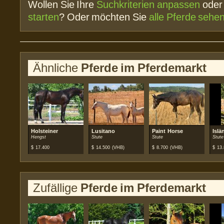
Wollen Sie Ihre
Suchkriterien anpassen
ode
starten
? Oder möchten Sie
alle Pferde sehe
Ähnliche
Pferde im Pferdemarkt
Holsteiner
Lusitano
Paint Horse
Islä
Hengst
Stute
Stute
Stute
$
17.400
$
14.500
(VHB)
$
8.700
(VHB)
$
13.
Zufällige
Pferde im Pferdemarkt