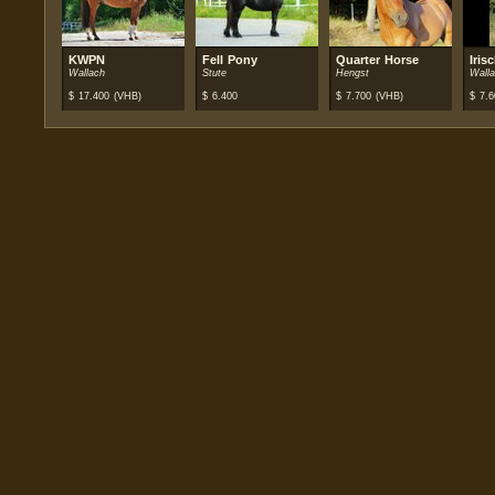
KWPN
Fell Pony
Quarter Horse
Iris
Wallach
Stute
Hengst
Wall
$
17.400
(VHB)
$
6.400
$
7.700
(VHB)
$
7.6