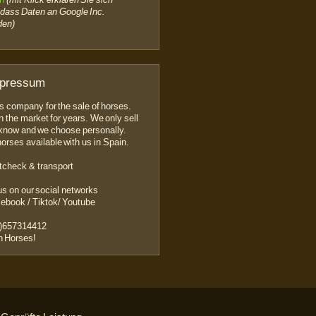
 dass Daten an Google Inc.
den)
mpressum
s company for the sale of horses.
 the market for years. We only sell
 know and we choose personally.
orses available with us in Spain.
tcheck & transport
us on our social networks
cebook / Tiktok/ Youtube
)657314412
n Horses!