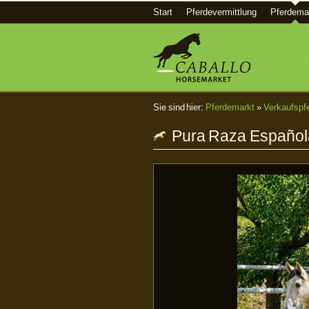
Start
Pferdevermittlung
Pferdema
Sie sind hier:
Pferdemarkt
»
Verkaufspf
Pura Raza Española