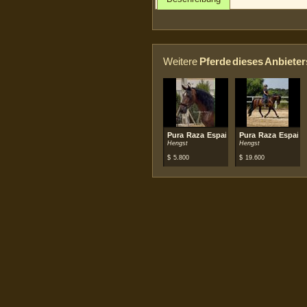
Weitere
Pferde dieses Anbieter
Pura Raza Española (PRE)
Pura Raza Españo
Hengst
Hengst
$
5.800
$
19.600