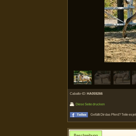
Caballo-ID:
HA059266
Diese Seite drucken
Gefällt Dir das Pferd? Teile es j
Beschreibung