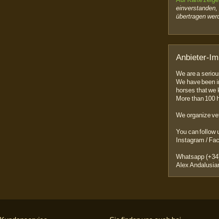
einverstanden,
übertragen wer
Anbieter-I
We are a seriou
We have been in
horses that we
More than 100 h
We organize ve
You can follow 
Instagram / Fa
Whatsapp (+34
Alex Andalusia