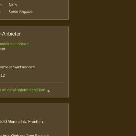
n:
Nein
:
keine Angabe
 Anbieter
andalusianhorses
tler
französisch und spanisch
412
e an den Anbieter schicken
530 Moron de la Frontera
en
(mit Klick erklären Sie sich