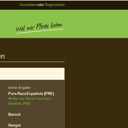
Anmelden
oder
Registrieren
en
keine Angabe
Pura Raza Española (PRE)
Infos zur Rasse Pura Raza
Española (PRE)
Barock
Hengst