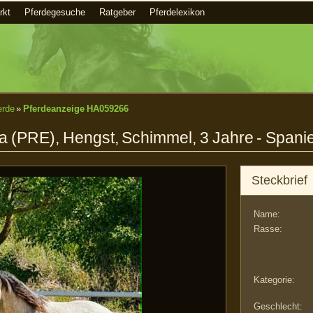
rkt
Pferdegesuche
Ratgeber
Pferdelexikon
erde
»
Pferdeanzeige HA059266
 (PRE), Hengst, Schimmel, 3 Jahre - Spani
Steckbrief
Name:
Rasse:
Kategorie:
Geschlecht: