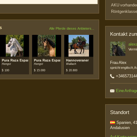
AKU vorhande
Röntgenklasse
s
Alle Pferde dieses Anbieters...
Kontakt zum
alex
Vermit
la (PRE)
Pura Raza Española (PRE)
Pura Raza Española (PRE)
Hannoveraner
Frau Alex
Hengst
Hengst
Wallach
spricht englisch, 
$
100
$
15.000
$
20.800
+34657314
Eine Anfrag
Standort
Spanien, 41
Andalusien
Auf Karte zeig