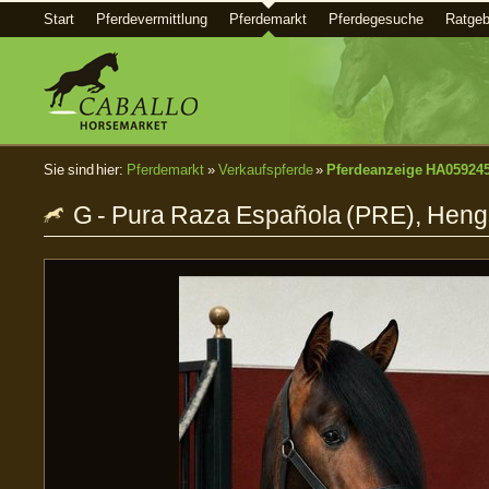
Start
Pferdevermittlung
Pferdemarkt
Pferdegesuche
Ratgeb
Sie sind hier:
Pferdemarkt
»
Verkaufspferde
»
Pferdeanzeige HA05924
G - Pura Raza Española (PRE), Hengst