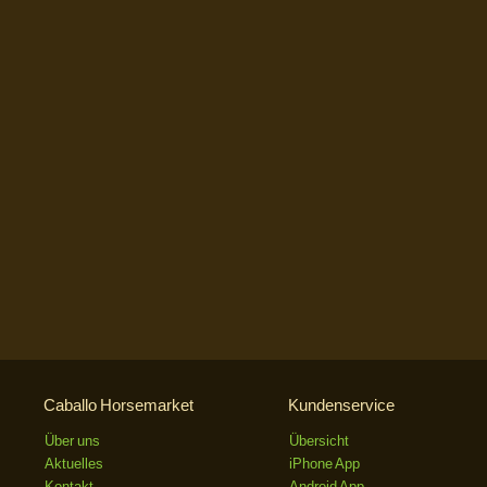
Caballo Horsemarket
Kundenservice
Über uns
Übersicht
Aktuelles
iPhone App
Kontakt
Android App