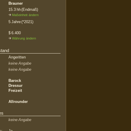
Brauner
15.3 hh (Endmaß)
Maßeinheit ändern
5 Jahre (*2021)
$ 6.400
Währung ändern
stand
Angeritten
keine Angabe
keine Angabe
Barock
Dressur
Freizeit
Allrounder
es
keine Angabe
n:
Ja