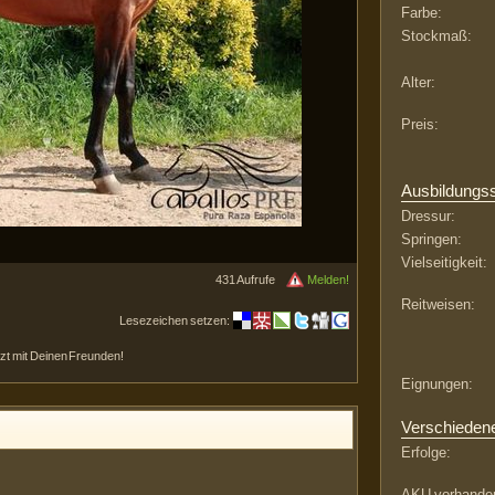
Farbe:
Stockmaß:
Alter:
Preis:
Ausbildungs
Dressur:
Springen:
Vielseitigkeit:
431 Aufrufe
Melden!
Reitweisen:
Lesezeichen setzen:
etzt mit Deinen Freunden!
Eignungen:
Verschieden
Erfolge:
AKU vorhande