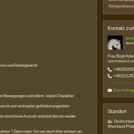
Röntgenklasse
Kontakt zum
pura
Vermit
Frau Birgit Ad
spricht deutsch, e
ense und Reitergewicht
+49265293
+49151128
Eine Anfrag
en Bewegungen und tollem, klaren Charakter
wicht und wird weiter gefördert/angeritten
Standort
nn eine kleine Auszeit und wird derzeit wieder
Deutschland
Rheinland-Pfal
hren ? Dann rufen Sie uns doch bitte einfach an.