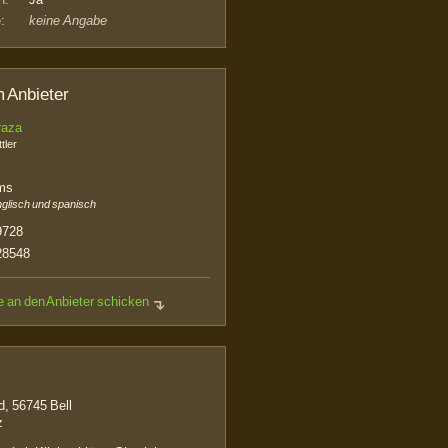
:
keine Angabe
 Anbieter
raza
tler
ams
nglisch und spanisch
9728
28548
e an den Anbieter schicken
, 56745 Bell
z