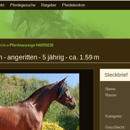
rkt
Pferdegesuche
Ratgeber
Pferdelexikon
erde
»
Pferdeanzeige HA059230
 angeritten - 5 jährig - ca. 1.59 m
Steckbrief
Name:
Rasse:
Kategorie:
Geschlecht: