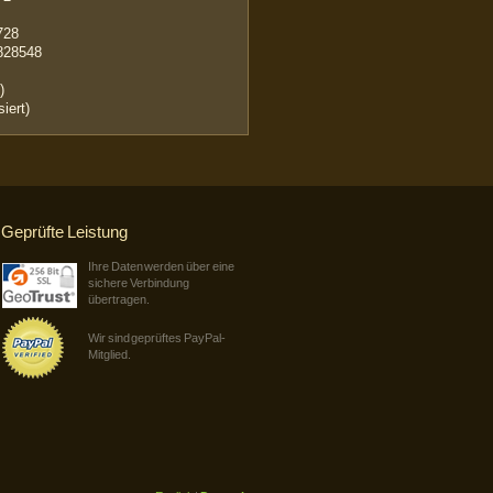
728
828548
)
iert)
Geprüfte Leistung
Ihre Daten werden über eine
sichere Verbindung
übertragen.
Wir sind geprüftes PayPal-
Mitglied.