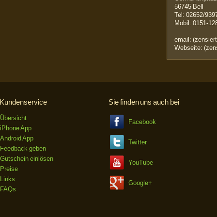
56745 Bell
Tel: 02652/939
Mobil: 0151-12
email: (zensiert
Webseite: (zens
Kundenservice
Sie finden uns auch bei
Übersicht
Facebook
iPhone App
Android App
Twitter
Feedback geben
Gutschein einlösen
YouTube
Preise
Links
Google+
FAQs