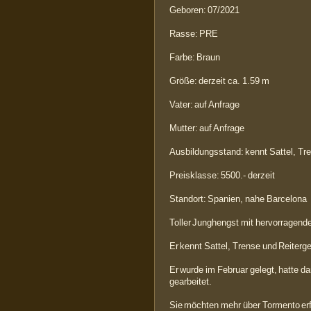
Geboren: 07/2021
Rasse: PRE
Farbe: Braun
Größe: derzeit ca. 1.59 m
Vater: auf Anfrage
Mutter: auf Anfrage
Ausbildungsstand: kennt Sattel, Tr
Preisklasse: 5500.- derzeit
Standort: Spanien, nahe Barcelona
Toller Junghengst mit hervorragend
Er kennt Sattel, Trense und Reiterge
Er wurde im Februar gelegt, hatte da
gearbeitet.
Sie möchten mehr über Tormento erfa