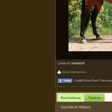
Caballo-ID:
HA059230
Diese Seite drucken
Gefällt Dir das Pferd? Teile es j
Beschreibung
Tierärzte
Geschlecht: Wallach