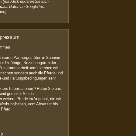
en
(mit Klick erklären Sie sich
 dass Daten an Google Inc.
den)
mpressum
kommen
unseren Partnergestüten in Spanien
gar 15 jährige, Beziehungen in der
usammenarbeit somit kennen wir
Menschen sondern auch die Pferde und
s-und Haltungsbedingungen sehr
itere Informationen ? Rufen Sie uns
sind gerne für Sie da.
 weitere Pferde im Angebot, die wir
r Werbung haben, vom Absetzer bis
 Pferd.
s
 2