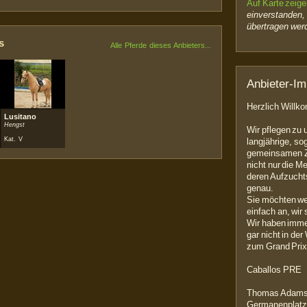
Auf Karte zeig
einverstanden,
übertragen wer
s
Alle Pferde dieses Anbieters...
Anbieter-I
Herzlich Will
Lusitano
Hengst
Wir pflegen zu 
Kat. V
langjährige, so
gemeinsamen Z
nicht nur die 
deren Aufzucht
genau.
Sie möchten we
einfach an, wir 
Wir haben immer
gar nicht in de
zum Grand Prix
Caballos PRE
Thomas Adam
Germanenplatz