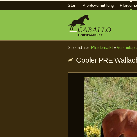
Start
Pferdevermittlung
Pferdema
Sie sind hier:
Pferdemarkt
»
Verkaufspf
Cooler PRE Wallach -