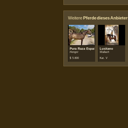
Weitere
Pferde dieses Anbieter
Pura Raza Española (PRE)
Lusitano
Hengst
Wallach
$
5.800
Kat. V