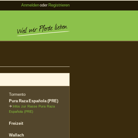
Anmelden
oder
Registrieren
Tormento
Pura Raza Española (PRE)
Infos zur Rasse Pura Raza
Española (PRE)
Freizeit
Wallach