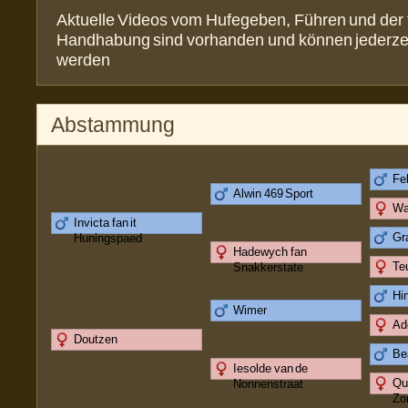
Aktuelle Videos vom Hufegeben, Führen und der 
Handhabung sind vorhanden und können jederze
werden
Abstammung
Fe
Alwin 469 Sport
Wa
Invicta fan it
Gr
Huningspaed
Hadewych fan
Te
Snakkerstate
Hi
Wimer
Ad
Doutzen
Be
Iesolde van de
Qu
Nonnenstraat
Zo