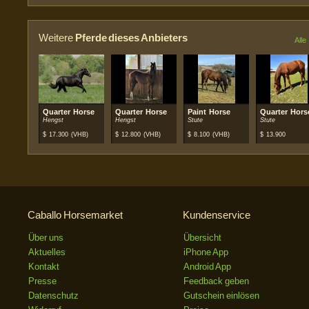
Weitere
Pferde dieses Anbieters
Alle
Quarter Horse
Quarter Horse
Paint Horse
Quarter Hors
Hengst
Hengst
Stute
Stute
$
17.300
(VHB)
$
12.800
(VHB)
$
8.100
(VHB)
$
13.900
Caballo Horsemarket
Kundenservice
Über uns
Übersicht
Aktuelles
iPhone App
Kontakt
Android App
Presse
Feedback geben
Datenschutz
Gutschein einlösen