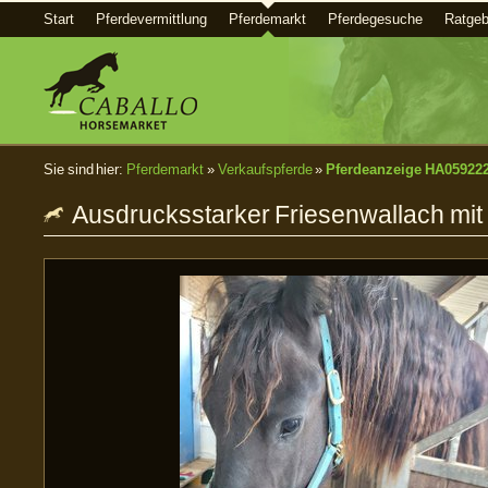
Start
Pferdevermittlung
Pferdemarkt
Pferdegesuche
Ratgeb
Sie sind hier:
Pferdemarkt
»
Verkaufspferde
»
Pferdeanzeige HA05922
Ausdrucksstarker Friesenwallach mit v