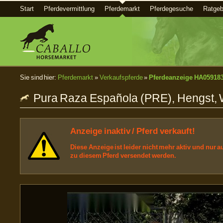
Start
Pferdevermittlung
Pferdemarkt
Pferdegesuche
Ratgeb
Sie sind hier:
Pferdemarkt
»
Verkaufspferde
»
Pferdeanzeige HA05918
Pura Raza Española (PRE), Hengst, W
Anzeige inaktiv / Pferd verkauft!
Diese Anzeige ist leider nicht mehr aktiv und nur
zu diesem Pferd versendet werden.