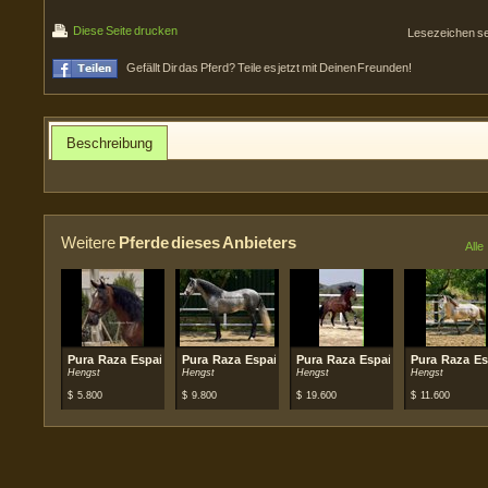
Diese Seite drucken
Lesezeichen s
Gefällt Dir das Pferd? Teile es jetzt mit Deinen Freunden!
Beschreibung
Weitere
Pferde dieses Anbieters
Alle
Pura Raza Española (PRE)
Pura Raza Española (PRE)
Pura Raza Española (PRE)
Pura Raza Es
Hengst
Hengst
Hengst
Hengst
$
5.800
$
9.800
$
19.600
$
11.600