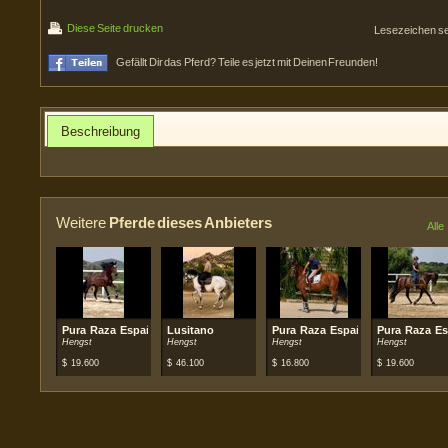
Diese Seite drucken
Lesezeichen s
Gefällt Dir das Pferd? Teile es jetzt mit Deinen Freunden!
Beschreibung
Weitere
Pferde dieses Anbieters
Alle
Pura Raza Española (PRE)
Lusitano
Pura Raza Española (PRE)
Pura Raza Es
Hengst
Hengst
Hengst
Hengst
$
19.600
$
46.100
$
16.800
$
19.600