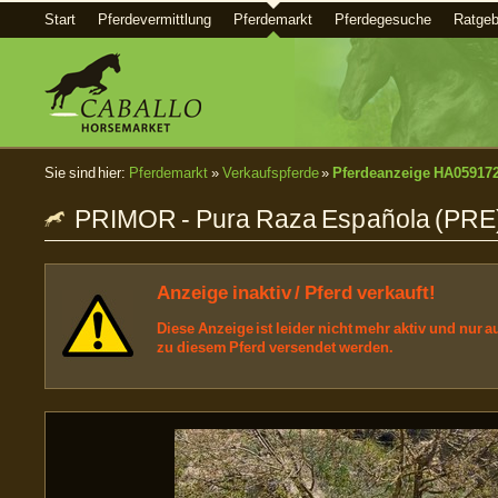
Start
Pferdevermittlung
Pferdemarkt
Pferdegesuche
Ratgeb
Sie sind hier:
Pferdemarkt
»
Verkaufspferde
»
Pferdeanzeige HA05917
PRIMOR - Pura Raza Española (PRE),
Anzeige inaktiv / Pferd verkauft!
Diese Anzeige ist leider nicht mehr aktiv und nur
zu diesem Pferd versendet werden.