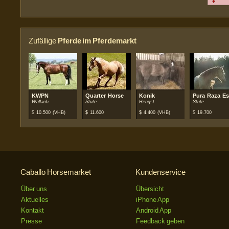
Zufällige
Pferde im Pferdemarkt
KWPN
Quarter Horse
Konik
Pura Raza Es
Wallach
Stute
Hengst
Stute
$
10.500
(VHB)
$
11.600
$
4.400
(VHB)
$
19.700
Caballo Horsemarket
Kundenservice
Über uns
Übersicht
Aktuelles
iPhone App
Kontakt
Android App
Presse
Feedback geben