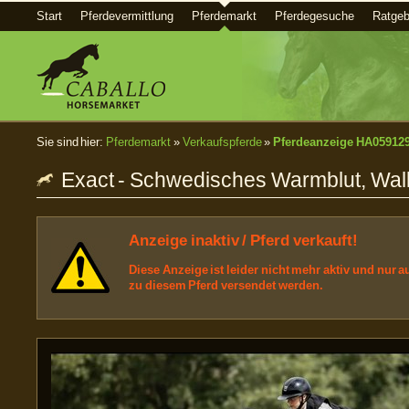
Start
Pferdevermittlung
Pferdemarkt
Pferdegesuche
Ratgeb
Sie sind hier:
Pferdemarkt
»
Verkaufspferde
»
Pferdeanzeige HA05912
Exact - Schwedisches Warmblut, Wall
Anzeige inaktiv / Pferd verkauft!
Diese Anzeige ist leider nicht mehr aktiv und nur
zu diesem Pferd versendet werden.