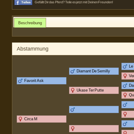
Gefällt Dir das Pferd? Teile es jetzt mit Deinen Freunden!
Beschreibung
Abstammung
Le
Diamant De Semilly
Ve
Favorit Ask
Da
Ukase Ter Putte
Qu
Circa M