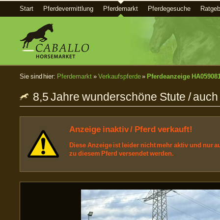
Start
Pferdevermittlung
Pferdemarkt
Pferdegesuche
Ratgeb
Sie sind hier:
Pferdemarkt
»
Verkaufspferde
»
Pferdeanzeige HA05908
8,5 Jahre wunderschöne Stute / auch z
Anzeige inaktiv / Pferd verkauft!
Diese Anzeige ist leider nicht mehr aktiv und nur
zu diesem Pferd versendet werden.