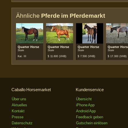
Ähnliche
Pferde im Pferdemarkt
Quarter Horse
Quarter Horse
Quarter Horse
Quarter Hors
Stute
Stute
Stute
Stute
Kat. III
$
11.600
(VHB)
$
7.500
(VHB)
$
17.300
(VHB)
Caballo Horsemarket
Kundenservice
Über uns
Übersicht
Aktuelles
iPhone App
Kontakt
Android App
Presse
Feedback geben
Datenschutz
Gutschein einlösen