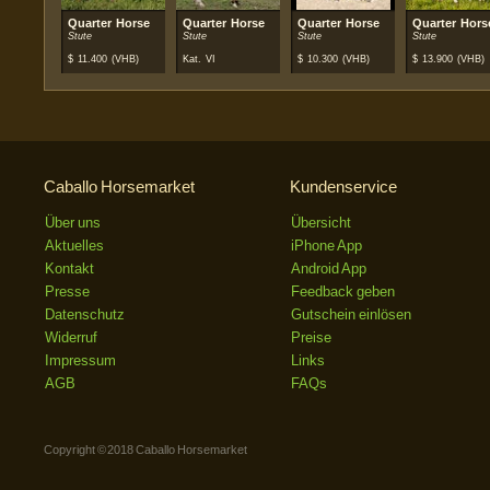
Quarter Horse
Quarter Horse
Quarter Horse
Quarter Hors
Stute
Stute
Stute
Stute
$
11.400
(VHB)
Kat. VI
$
10.300
(VHB)
$
13.900
(VHB)
Caballo Horsemarket
Kundenservice
Über uns
Übersicht
Aktuelles
iPhone App
Kontakt
Android App
Presse
Feedback geben
Datenschutz
Gutschein einlösen
Widerruf
Preise
Impressum
Links
AGB
FAQs
Copyright © 2018 Caballo Horsemarket