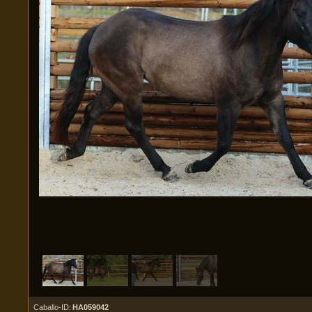
Caballo-ID:
HA059042