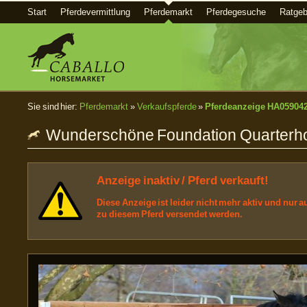
Start
Pferdevermittlung
Pferdemarkt
Pferdegesuche
Ratgeb
Sie sind hier:
Pferdemarkt
»
Verkaufspferde
»
Pferdeanzeige HA05904
Wunderschöne Foundation Quarterhor
Anzeige inaktiv / Pferd verkauft!
Diese Anzeige ist leider nicht mehr aktiv und nur
zu diesem Pferd versendet werden.