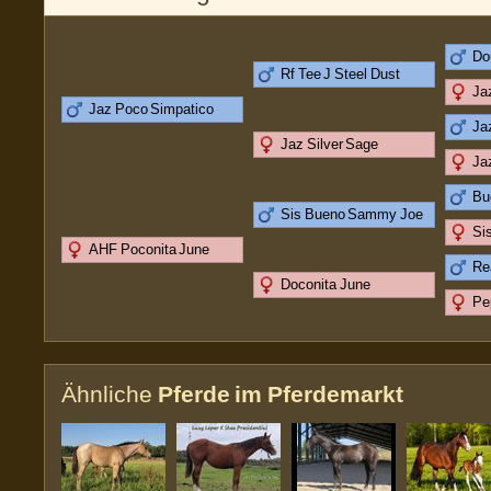
Do
Rf Tee J Steel Dust
Ja
Jaz Poco Simpatico
Ja
Jaz Silver Sage
Ja
Bu
Sis Bueno Sammy Joe
Si
AHF Poconita June
Re
Doconita June
Pe
Ähnliche
Pferde im Pferdemarkt