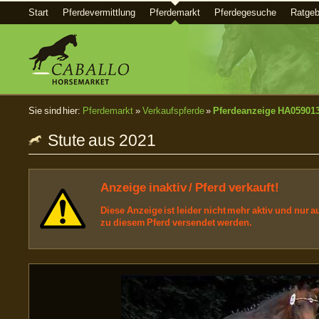
Start
Pferdevermittlung
Pferdemarkt
Pferdegesuche
Ratgeb
Sie sind hier:
Pferdemarkt
»
Verkaufspferde
»
Pferdeanzeige HA05901
Stute aus 2021
Anzeige inaktiv / Pferd verkauft!
Diese Anzeige ist leider nicht mehr aktiv und nur
zu diesem Pferd versendet werden.