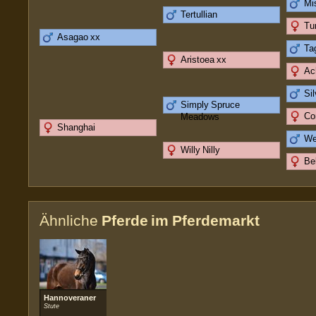
Mi
Tertullian
Tu
Asagao xx
Ta
Aristoea xx
Ac
Sil
Simply Spruce
Co
Meadows
Shanghai
We
Willy Nilly
Be
Ähnliche
Pferde im Pferdemarkt
Hannoveraner
Stute