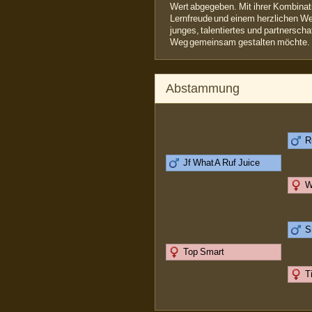
Wert abgegeben. Mit ihrer Kombinat
Lernfreude und einem herzlichen Wes
junges, talentiertes und partnerscha
Weg gemeinsam gestalten möchte.
Abstammung
R
Jf What A Ruf Juice
W
S
Top Smart
T