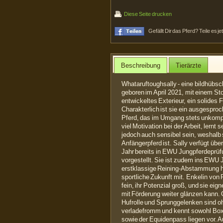
Diese Seite drucken
Gefällt Dir das Pferd? Teile es j
Beschreibung
Tierärzte
Whataruftoughsally - eine bildhübs
geboren im April 2021, mit einem St
entwickeltes Exterieur, ein solides
Charakterlich ist sie ein ausgesp
Pferd, das im Umgang stets unkompliz
viel Motivation bei der Arbeit, lernt 
jedoch auch sensibel sein, weshalb 
Anfängerpferd ist. Sally verfügt üb
Jahr bereits in EWU Jungpferdeprüf
vorgestellt. Sie ist zudem ins EWU 
erstklassige Reining-Abstammung he
sportliche Zukunft mit. Enkelin von R
fein, ihr Potenzial groß, und sie eig
mit Förderung weiter glänzen kann. G
Hufrolle und Sprunggelenken sind o
verladefromm und kennt sowohl Box
sowie der Equidenpass liegen vor. A