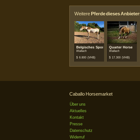
Weitere
Pferde dieses Anbieter
Belgisches Sportpferd
Quarter Horse
Wallach
Wallach
$
6.800
(VHB)
$
17.300
(VHB)
Caballo Horsemarket
Über uns
Aktuelles
Kontakt
Presse
Datenschutz
Widerruf