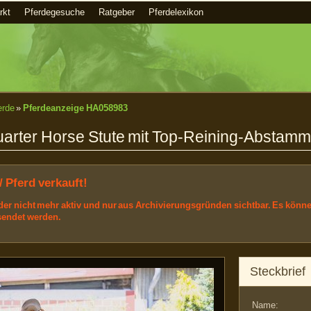
rkt
Pferdegesuche
Ratgeber
Pferdelexikon
erde
»
Pferdeanzeige HA058983
Quarter Horse Stute mit Top-Reining-Abstam
/ Pferd verkauft!
ider nicht mehr aktiv und nur aus Archivierungsgründen sichtbar. Es könn
sendet werden.
Steckbrief
Name: