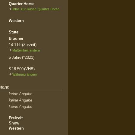
Quarter Horse
Infos zur Rasse Quarter Horse
Western
Stute
Brauner
14.1 hh (Zurzeit)
Maßeinheit ändern
5 Jahre (*2021)
$ 18.500 (VHB)
Währung ändern
stand
keine Angabe
keine Angabe
keine Angabe
Freizeit
Show
Western