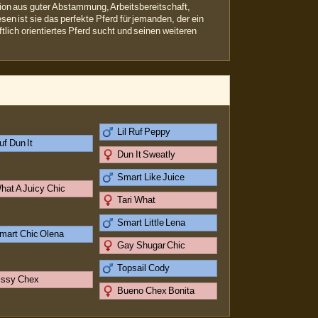
ion aus guter Abstammung, Arbeitsbereitschaft,
en ist sie das perfekte Pferd für jemanden, der ein
ftlich orientiertes Pferd sucht und seinen weiteren
Lil Ruf Peppy
uf Dun It
Dun It Sweatly
Smart Like Juice
hat A Juicy Chic
Tari What
Smart Little Lena
mart Chic Olena
Gay Shugar Chic
Topsail Cody
issy Chex
Bueno Chex Bonita