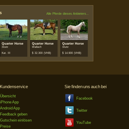
s
Alle Pferde dieses Anbieters...
Quarter Horse
Quarter Horse
Quarter Horse
Stute
Wallach
Stute
Kat. III
$
32.300
(VHB)
$
14.900
(VHB)
Kundenservice
Sie finden uns auch bei
Übersicht
Facebook
iPhone App
Android App
Twitter
Feedback geben
Gutschein einlösen
YouTube
Preise