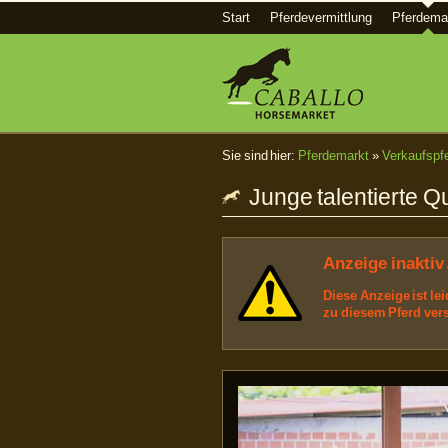
Start
Pferdevermittlung
Pferdema
Sie sind hier:
Pferdemarkt
»
Verkaufspf
Junge talentierte 
Anzeige inaktiv 
Diese Anzeige ist le
zu diesem Pferd ver