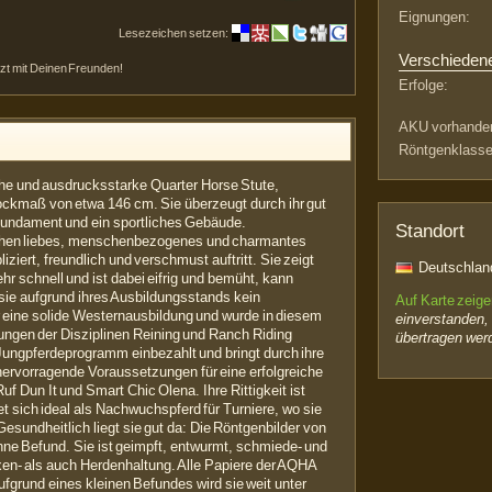
Eignungen:
Lesezeichen setzen:
Verschieden
etzt mit Deinen Freunden!
Erfolge:
AKU vorhande
Röntgenklasse
che und ausdrucksstarke Quarter Horse Stute,
ockmaß von etwa 146 cm. Sie überzeugt durch ihr gut
 Fundament und ein sportliches Gebäude.
Standort
rochen liebes, menschenbezogenes und charmantes
iert, freundlich und verschmust auftritt. Sie zeigt
Deutschland
sehr schnell und ist dabei eifrig und bemüht, kann
sie aufgrund ihres Ausbildungsstands kein
Auf Karte zeig
er eine solide Westernausbildung und wurde in diesem
einverstanden,
ungen der Disziplinen Reining und Ranch Riding
übertragen wer
Jungpferdeprogramm einbezahlt und bringt durch ihre
rvorragende Voraussetzungen für eine erfolgreiche
uf Dun It und Smart Chic Olena. Ihre Rittigkeit ist
net sich ideal als Nachwuchspferd für Turniere, wo sie
esundheitlich liegt sie gut da: Die Röntgenbilder von
hne Befund. Sie ist geimpft, entwurmt, schmiede- und
en- als auch Herdenhaltung. Alle Papiere der AQHA
ufgrund eines kleinen Befundes wird sie weit unter