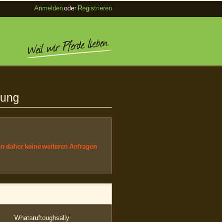
Anmelden
oder
Registrieren
mung
en daher keine weiteren Anfragen
Whataruftoughsally