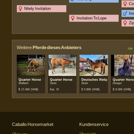
Co
Nitely Invitation
Inv
Invitation To Lope
Zi
Weitere
Pferde dieses Anbieters
Alle
Quarter Horse
Quarter Horse
Deutsches Reitpferd
Quarter Hors
Wallach
Stute
Stute
Hengst
$
17.400
(VHB)
Kat. VI
$
5.800
(VHB)
$
9.300
(VHB)
Caballo Horsemarket
Kundenservice