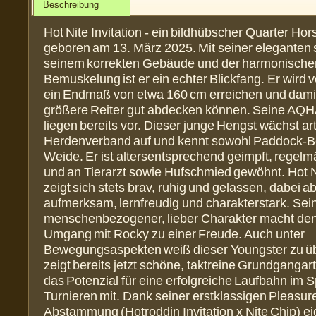
Beschreibung
Hot Nite Invitation - ein bildhübscher Quarter Ho
geboren am 13. März 2025. Mit seiner eleganten 
seinem korrekten Gebäude und der harmonische
Bemuskelung ist er ein echter Blickfang. Er wird v
ein Endmaß von etwa 160 cm erreichen und dami
größere Reiter gut abdecken können. Seine AQ
liegen bereits vor. Dieser junge Hengst wächst ar
Herdenverband auf und kennt sowohl Paddock-B
Weide. Er ist altersentsprechend geimpft, regel
und an Tierarzt sowie Hufschmied gewöhnt. Hot Ni
zeigt sich stets brav, ruhig und gelassen, dabei a
aufmerksam, lernfreudig und charakterstark. Sei
menschenbezogener, lieber Charakter macht den
Umgang mit Rocky zu einer Freude. Auch unter
Bewegungsaspekten weiß dieser Youngster zu ü
zeigt bereits jetzt schöne, taktreine Grundgangar
das Potenzial für eine erfolgreiche Laufbahn im S
Turnieren mit. Dank seiner erstklassigen Pleasur
Abstammung (Hotroddin Invitation x Nite Chip) eig