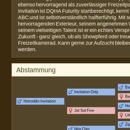
ebenso hervorragend als zuverlässiger Freizeitpa
Invitation ist DQHA Futurity startberechtigt, kenn
ABC und ist selbstverständlich halfterführig. Mit 
hervorragenden Exterieur, seinem angenehmen
seinem vielseitigen Talent ist er ein echtes Versp
Zukunft - ganz gleich, ob als Showpferd oder treu
Freizeitkamerad. Kann gerne zur Aufzucht bleiben
werden.
Abstammung
Ba
Invitation Only
Be
Hotroddin Invitation
Ho
Jet Set Five
Lit
Zi
Nite Chip