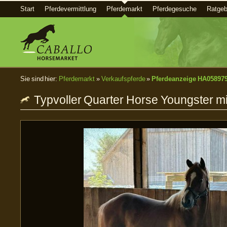
Start
Pferdevermittlung
Pferdemarkt
Pferdegesuche
Ratgeb
Sie sind hier:
Pferdemarkt
»
Verkaufspferde
»
Pferdeanzeige HA05897
Typvoller Quarter Horse Youngster 