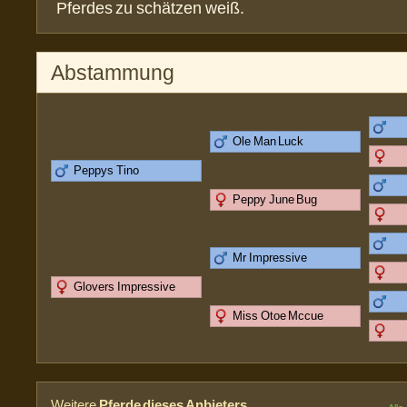
Pferdes zu schätzen weiß.
Abstammung
Ole Man Luck
Peppys Tino
Peppy June Bug
Mr Impressive
Glovers Impressive
Miss Otoe Mccue
Weitere
Pferde dieses Anbieters