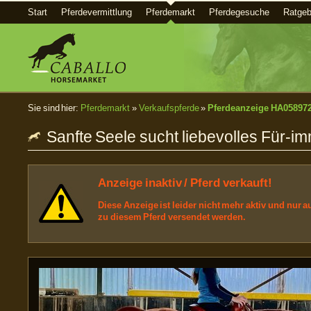
Start
Pferdevermittlung
Pferdemarkt
Pferdegesuche
Ratgeb
Sie sind hier:
Pferdemarkt
»
Verkaufspferde
»
Pferdeanzeige HA05897
Sanfte Seele sucht liebevolles Für-
Anzeige inaktiv / Pferd verkauft!
Diese Anzeige ist leider nicht mehr aktiv und nur
zu diesem Pferd versendet werden.