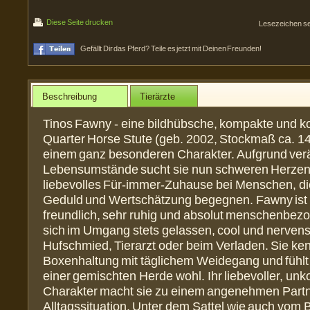
Diese Seite drucken
Lesezeichen s
Gefällt Dir das Pferd? Teile es jetzt mit Deinen Freunden!
Beschreibung
Tierärzte
Tinos Fawny - eine bildhübsche, kompakte und k
Quarter Horse Stute (geb. 2002, Stockmaß ca. 14
einem ganz besonderen Charakter. Aufgrund ver
Lebensumstände sucht sie nun schweren Herzen
liebevolles Für-immer-Zuhause bei Menschen, die
Geduld und Wertschätzung begegnen. Fawny ist 
freundlich, sehr ruhig und absolut menschenbezo
sich im Umgang stets gelassen, cool und nervens
Hufschmied, Tierarzt oder beim Verladen. Sie ke
Boxenhaltung mit täglichem Weidegang und fühlt 
einer gemischten Herde wohl. Ihr liebevoller, unk
Charakter macht sie zu einem angenehmen Partne
Alltagssituation. Unter dem Sattel wie auch vom 