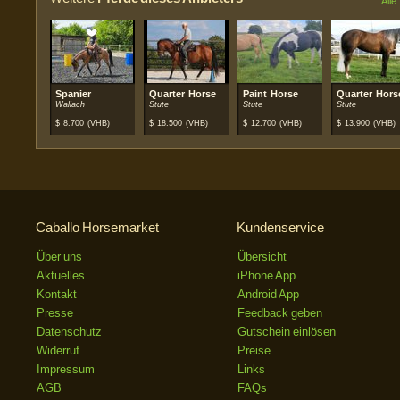
Alle
Spanier
Quarter Horse
Paint Horse
Quarter Hors
Wallach
Stute
Stute
Stute
$
8.700
(VHB)
$
18.500
(VHB)
$
12.700
(VHB)
$
13.900
(VHB)
Caballo Horsemarket
Kundenservice
Über uns
Übersicht
Aktuelles
iPhone App
Kontakt
Android App
Presse
Feedback geben
Datenschutz
Gutschein einlösen
Widerruf
Preise
Impressum
Links
AGB
FAQs