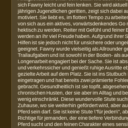
sich Fawny leicht und fein lenken. Sie wird aktuell
jährigen Jugendlichen geritten, zeigt sich dabei
motiviert. Sie liebt es, im flotten Tempo zu arbeite
von sich aus ein aktives, vorwärtsdenkendes Go m
hektisch zu werden. Reiter mit Gefühl und feiner
werden an ihr viel Freude haben. Aufgrund ihrer Se
Hilfen ist sie jedoch nicht für unsichere oder unge
geeignet. Fawny wurde vielseitig als Allrounder g
Trailaufgaben und ist sowohl in der Boden- als a
Longenarbeit engagiert bei der Sache. Sie ist abs
und verkehrssicher und genießt ruhige Ausritte 
gezielte Arbeit auf dem Platz. Sie ist ins Stutbuc
eingetragen und hat bereits zwei prämierte Fohle
gebracht. Gesundheitlich ist sie topfit, abgesehe
chronischen Husten, der sie aber im Alltag und b
wenig einschränkt. Diese wundervolle Stute sucht
Zuhause, wo sie weiterhin gefördert wird, aber a
Pferd sein darf. Sie ist keine Stute \"für jeden\", 
Richtige für jemanden, der eine tiefere Verbindu
Pferd sucht und den feinen Charakter eines sensi