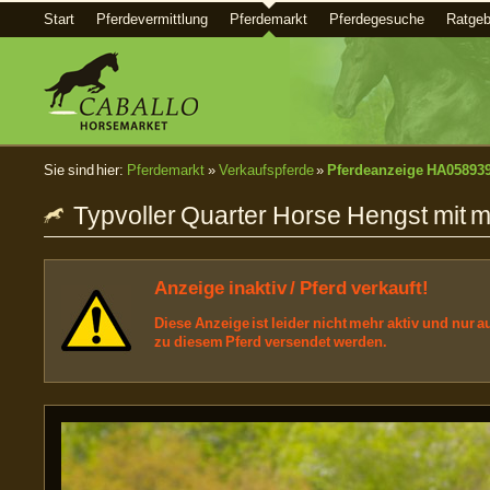
Start
Pferdevermittlung
Pferdemarkt
Pferdegesuche
Ratgeb
Sie sind hier:
Pferdemarkt
»
Verkaufspferde
»
Pferdeanzeige HA05893
Typvoller Quarter Horse Hengst mit
Anzeige inaktiv / Pferd verkauft!
Diese Anzeige ist leider nicht mehr aktiv und nur
zu diesem Pferd versendet werden.