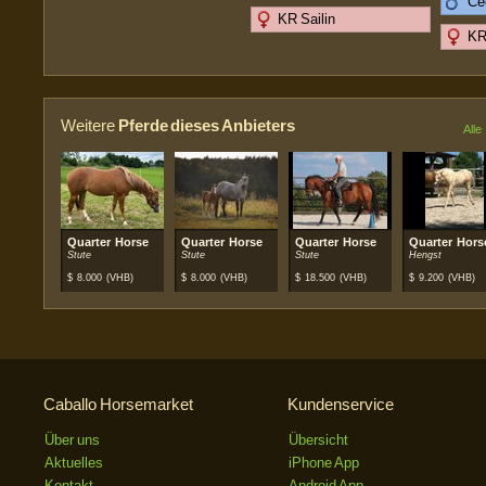
Cee
KR Sailin
KR
Weitere
Pferde dieses Anbieters
Alle
Quarter Horse
Quarter Horse
Quarter Horse
Quarter Hors
Stute
Stute
Stute
Hengst
$
8.000
(VHB)
$
8.000
(VHB)
$
18.500
(VHB)
$
9.200
(VHB)
Caballo Horsemarket
Kundenservice
Über uns
Übersicht
Aktuelles
iPhone App
Kontakt
Android App