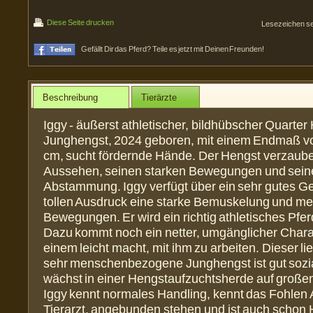
Diese Seite drucken
Lesezeichen s
Gefällt Dir das Pferd? Teile es jetzt mit Deinen Freunden!
Beschreibung
Tierärzte
Iggy - äußerst athletischer, bildhübscher Quarter
Junghengst, 2024 geboren, mit einem Endmaß v
cm, sucht fördernde Hände. Der Hengst verzaube
Aussehen, seinen starken Bewegungen und seine
Abstammung. Iggy verfügt über ein sehr gutes G
tollen Ausdruck eine starke Bemuskelung und m
Bewegungen. Er wird ein richtig athletisches Pfe
Dazu kommt noch ein netter, umgänglicher Charak
einem leicht macht, mit ihm zu arbeiten. Dieser l
sehr menschenbezogene Junghengst ist gut sozia
wächst in einer Hengstaufzuchtsherde auf großen
Iggy kennt normales Handling, kennt das Fohlen
Tierarzt, angebunden stehen und ist auch schon