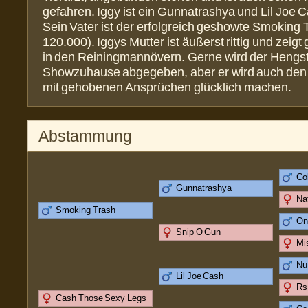
gefahren. Iggy ist ein Gunnatrashya und Lil Joe 
Sein Vater ist der erfolgreich geshowte Smoking 
120.000). Iggys Mutter ist äußerst rittig und zeig
in den Reiningmannövern. Gerne wird der Hengst 
Showzuhause abgegeben, aber er wird auch den F
mit gehobenen Ansprüchen glücklich machen.
Abstammung
Co
Gunnatrashya
Na
Smoking Trash
On
Snip O Gun
Mi
Nu
Lil Joe Cash
Rs 
Cash Those Sexy Legs