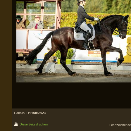
Caballo-ID:
HA058923
Diese Seite drucken
Lesezeichen s