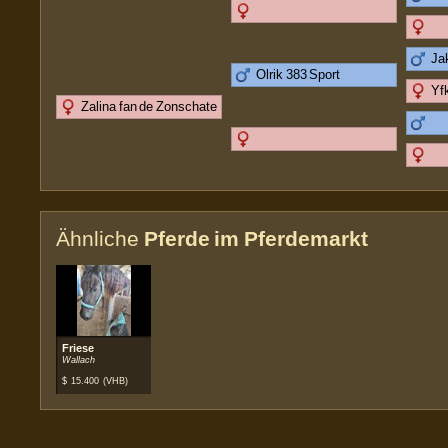
Ja
Olrik 383 Sport
Yfk
Zalina fan de Zonschate
Ähnliche
Pferde im Pferdemarkt
Friese
Wallach
$
15.400
(VHB)