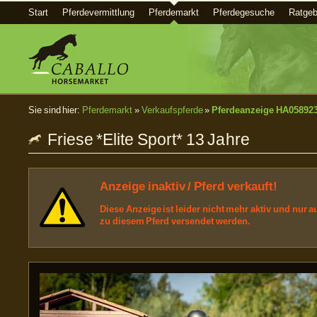
Start
Pferdevermittlung
Pferdemarkt
Pferdegesuche
Ratgeb
Sie sind hier:
Pferdemarkt
»
Verkaufspferde
»
Pferdeanzeige HA05892
Friese *Elite Sport* 13 Jahre
Anzeige inaktiv / Pferd verkauft!
Diese Anzeige ist leider nicht mehr aktiv und nur
zu diesem Pferd versendet werden.