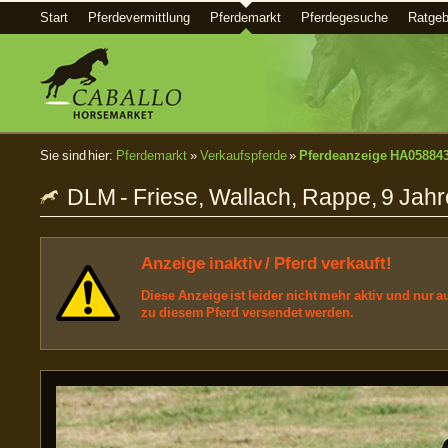
Start
Pferdevermittlung
Pferdemarkt
Pferdegesuche
Ratgeb
Sie sind hier:
Pferdemarkt
»
Verkaufspferde
»
Pferdeanzeige HA05884
DLM - Friese, Wallach, Rappe, 9 Jahr
Anzeige inaktiv / Pferd verkauft!
Diese Anzeige ist leider nicht mehr aktiv und nur
zu diesem Pferd versendet werden.