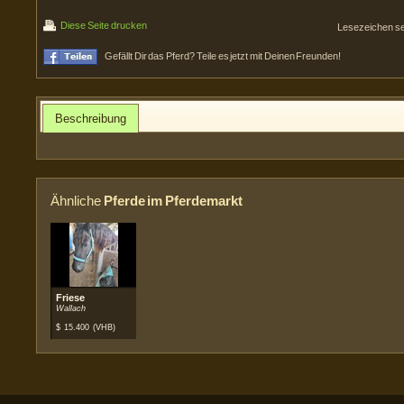
Diese Seite drucken
Lesezeichen s
Gefällt Dir das Pferd? Teile es jetzt mit Deinen Freunden!
Beschreibung
Ähnliche
Pferde im Pferdemarkt
Friese
Wallach
$
15.400
(VHB)