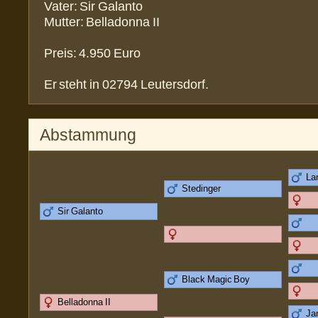
Vater: Sir Galanto
Mutter: Belladonna II
Preis: 4.950 Euro
Er steht in 02794 Leutersdorf.
Abstammung
La
Stedinger
Sir Galanto
Black Magic Boy
Belladonna II
Ja