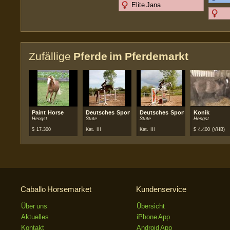
Elite Jana
Zufällige
Pferde im Pferdemarkt
Paint Horse
Deutsches Sportpferd
Deutsches Sportpferd
Konik
Hengst
Stute
Stute
Hengst
$
17.300
Kat. III
Kat. III
$
4.400
(VHB)
Caballo Horsemarket
Kundenservice
Über uns
Übersicht
Aktuelles
iPhone App
Kontakt
Android App