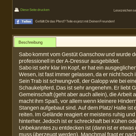
Diese Seite drucken
Lesezeichen s
Gefällt Dir das Pferd? Teile es jetzt mit Deinen Freunden!
Beschreibung
Sabo kommt vom Gestüt Ganschow und wurde do
professionell in der A-Dressur ausgebildet.
Sabo ist sehr klar im Kopf, er hat ein ausgegliche
Wesen, ist fast immer gelassen, da er nicht hoch i
Sein Trab ist schwungvoll, der Galopp wie bei ei
Schaukelpferd. Das ist sehr angenehm. Er liebt Ge
Gemeinschaft (geht aber auch allein), die Arbeit 
macht ihm Spaß, vor allem wenn kleinere Hinder
Stangen aufgebaut sind. Auf dem Platz/ Halle ist 
reiten. Im Gelände reagiert er meistens ruhig und 
hinterher. Jedoch ist er schreckhaft bei Kühen o
Unbekanntes zu entdecken ist (dann ist er etwas
muss überzeugt werden). Manchmal fragt er nach