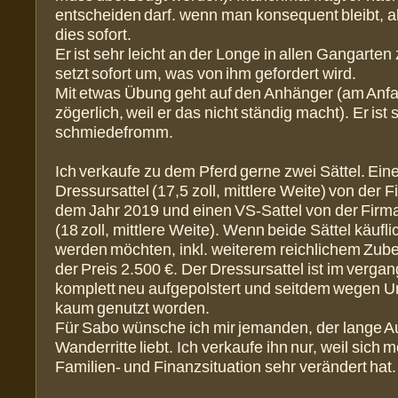
entscheiden darf. wenn man konsequent bleibt, ak
dies sofort.
Er ist sehr leicht an der Longe in allen Gangarte
setzt sofort um, was von ihm gefordert wird.
Mit etwas Übung geht auf den Anhänger (am Anf
zögerlich, weil er das nicht ständig macht). Er ist 
schmiedefromm.
Ich verkaufe zu dem Pferd gerne zwei Sättel. Ein
Dressursattel (17,5 zoll, mittlere Weite) von der 
dem Jahr 2019 und einen VS-Sattel von der Fir
(18 zoll, mittlere Weite). Wenn beide Sättel käufl
werden möchten, inkl. weiterem reichlichem Zube
der Preis 2.500 €. Der Dressursattel ist im verga
komplett neu aufgepolstert und seitdem wegen U
kaum genutzt worden.
Für Sabo wünsche ich mir jemanden, der lange A
Wanderritte liebt. Ich verkaufe ihn nur, weil sich 
Familien- und Finanzsituation sehr verändert hat.