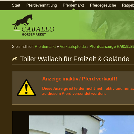
Start
Pferdevermittlung
Pferdemarkt
Pferdegesuche
Ratgeb
Sie sind hier:
Pferdemarkt
»
Verkaufspferde
»
Pferdeanzeige HA05852
Toller Wallach für Freizeit & Gelände
Anzeige inaktiv / Pferd verkauft!
Diese Anzeige ist leider nicht mehr aktiv und nur
zu diesem Pferd versendet werden.