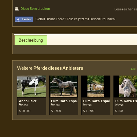
Diese Seite drucken
Lesezeichen s
Gefällt Dir das Pferd? Teile es jetzt mit Deinen Freunden!
Beschreibung
Weitere
Pferde dieses Anbieters
Alle
Andalusier
Pura Raza Española (PRE)
Pura Raza Española (PRE)
Pura Raza Es
Hengst
Hengst
Hengst
Hengst
$
20.800
$
9.900
$
11.600
$
100