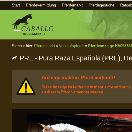
Start
Pferdevermittlung
Pferdemarkt
Pferdegesuche
Ratgeb
Sie sind hier:
Pferdemarkt
»
Verkaufspferde
»
Pferdeanzeige HA05838
PRE - Pura Raza Española (PRE), Heng
Anzeige inaktiv / Pferd verkauft!
Diese Anzeige ist leider nicht mehr aktiv und nur
zu diesem Pferd versendet werden.