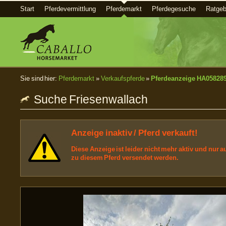
Start
Pferdevermittlung
Pferdemarkt
Pferdegesuche
Ratgeb
Sie sind hier:
Pferdemarkt
»
Verkaufspferde
»
Pferdeanzeige HA05828
Suche Friesenwallach
Anzeige inaktiv / Pferd verkauft!
Diese Anzeige ist leider nicht mehr aktiv und nur
zu diesem Pferd versendet werden.