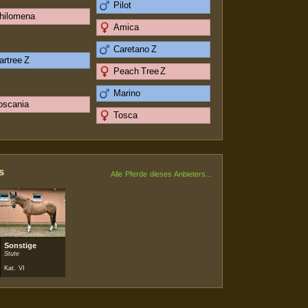
Pilot
hilomena
Amica
Caretano Z
artree Z
Peach Tree Z
Marino
oscania
Tosca
s
Alle Pferde dieses Anbieters...
ferd
Sonstige
Stute
Kat. VI