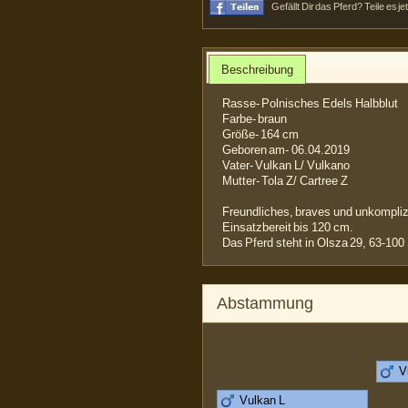
Gefällt Dir das Pferd? Teile es j
Beschreibung
Rasse- Polnisches Edels Halbblut
Farbe- braun
Größe- 164 cm
Geboren am- 06.04.2019
Vater- Vulkan L/ Vulkano
Mutter- Tola Z/ Cartree Z
Freundliches, braves und unkomplizi
Einsatzbereit bis 120 cm.
Das Pferd steht in Olsza 29, 63-100
Abstammung
V
Vulkan L