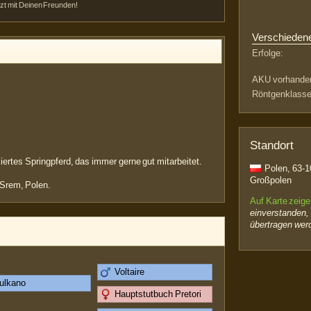
etzt mit Deinen Freunden!
Verschieden
Erfolge:
AKU vorhande
Röntgenklasse
Standort
ertes Springpferd, das immer gerne gut mitarbeitet.
Polen, 63-1
Großpolen
 Srem, Polen.
Auf Karte zeig
einverstanden,
übertragen wer
Voltaire
ulkano
Hauptstutbuch Pretori