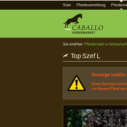
Start
Pferdevermittlung
Pferdema
Sie sind hier:
Pferdemarkt
»
Verkaufspf
Top Szef L
Anzeige inaktiv 
Diese Anzeige ist le
zu diesem Pferd ver