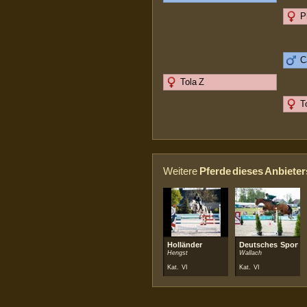
P
C
Tola Z
T
Weitere
Pferde dieses Anbieter
Holländer
Deutsches Sportp
Hengst
Wallach
Kat. VI
Kat. VI