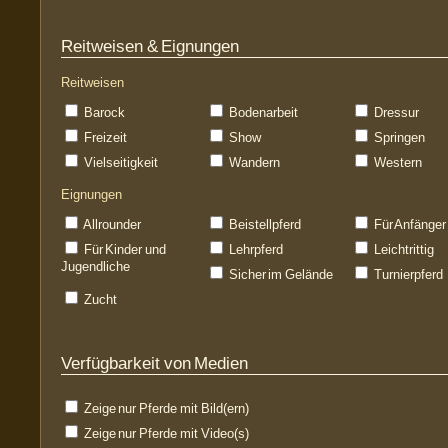
Reitweisen & Eignungen
Reitweisen
Barock
Bodenarbeit
Dressur
Freizeit
Show
Springen
Vielseitigkeit
Wandern
Western
Eignungen
Allrounder
Beistellpferd
Für Anfänger
Für Kinder und
Lehrpferd
Leichtrittig
Jugendliche
Sicher im Gelände
Turnierpferd
Zucht
Verfügbarkeit von Medien
Zeige nur Pferde mit Bild(ern)
Zeige nur Pferde mit Video(s)