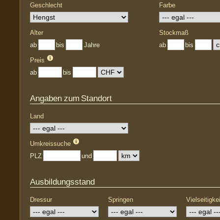
Geschlecht
Farbe
Alter
Stockmaß
ab
bis
Jahre
ab
bis
Preis
ab
bis
Angaben zum Standort
Land
Umkreissuche
PLZ
und
Ausbildungsstand
Dressur
Springen
Vielseitigkei