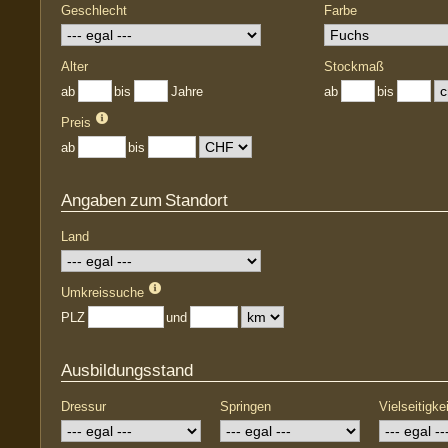
Geschlecht
Farbe
Alter
Stockmaß
ab
bis
Jahre
ab
bis
Preis
ab
bis
Angaben zum Standort
Land
Umkreissuche
PLZ
und
Ausbildungsstand
Dressur
Springen
Vielseitigkei