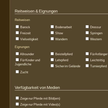
Reitweisen & Eignungen
Reitweisen
Barock
Bodenarbeit
Dressur
Freizeit
Show
Springen
Vielseitigkeit
Wandern
Western
Eignungen
Allrounder
Beistellpferd
Für Anfänger
Für Kinder und
Lehrpferd
Leichtrittig
Jugendliche
Sicher im Gelände
Turnierpferd
Zucht
Verfügbarkeit von Medien
Zeige nur Pferde mit Bild(ern)
Zeige nur Pferde mit Video(s)