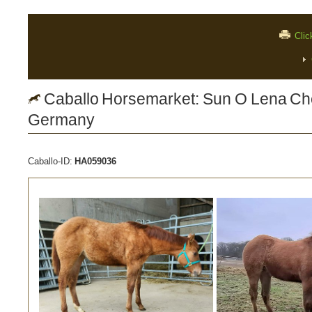
Clic
Caballo Horsemarket: Sun O Lena Chex
Germany
Caballo-ID:
HA059036