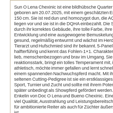
Sun O Lena Chexinic ist eine bildhübsche Quarter
geboren am 20.07.2025, mit einem geschätzten 
150 cm. Sie ist red dun und homozygot dun, die 
liegen vor und sie ist in die DQHA einbezahlt. Die
durch ihr korrektes Gebäude, ihre tolle Farbe, ihre
Entwicklung und eine ausgewogene Bemuskelung.
gesund, regelmäßig entwurmt und wächst im Her
Tierarzt und Hufschmied sind ihr bekannt. 5-Panel n
halfterführig und kennt das Fohlen-1×1. Charakterli
lieb, menschenbezogen und brav im Umgang. Sie 
reaktionsstark, bringt ein tolles Temperament mit, 
athletisch, möchte immer gefallen und lernt schnel
einem spannenden Nachwuchspferd macht. Mit ih
seltenen Cutting-Pedigree ist sie ein erstklassiges
Sport, Turnier und Zucht und sollte mit ihrem Poten
später unbedingt als Showpferd gefördert werden. 
Enkelin von Doc O Lena und Bueno Chexinic. Eine
viel Qualität, Ausstrahlung und Leistungsbereitsch
für ambitionierte Reiter als auch für Züchter äußer
ist.