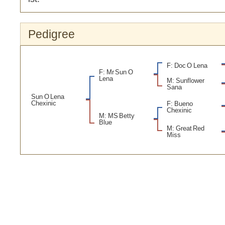
Pedigree
F: Doc O Lena
F: Mr Sun O
Lena
M: Sunflower
Sana
Sun O Lena
Chexinic
F: Bueno
Chexinic
M: MS Betty
Blue
M: Great Red
Miss